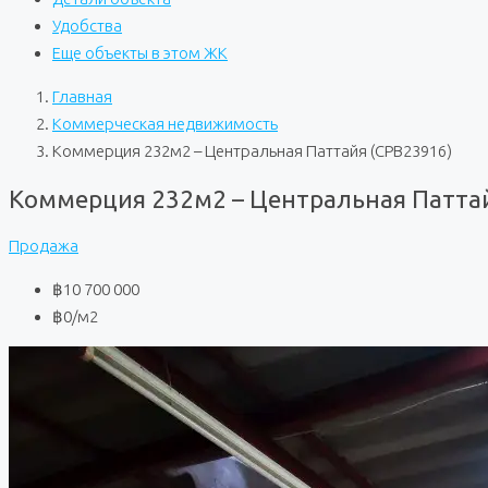
Удобства
Еще объекты в этом ЖК
Главная
Коммерческая недвижимость
Коммерция 232м2 – Центральная Паттайя (CPB23916)
Коммерция 232м2 – Центральная Патта
Продажа
฿10 700 000
฿0
/м2