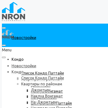
Новостройки
Menu
Кондо
Новостройки
Кондо
Список Кондо Паттайи
Список Кондо Паттайи
Квартиры по районам
Квартиры по районам
Джомтьен
Джомтьен
Наклуа Вонгамат
Наклуа Вонгамат
На-Джомтьен
На-Джомтьен
Центральная Паттайя