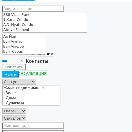
Услуги
О нас
О Компании
Контакты
Очистить
Консультация
Найти