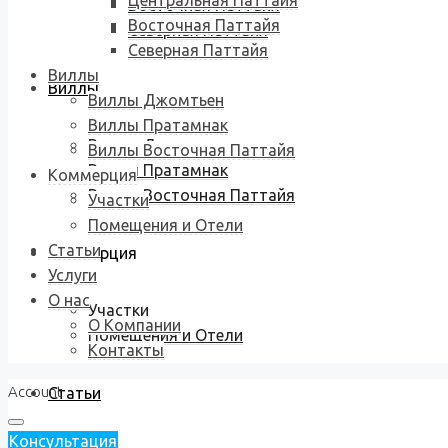
Центральная Паттайя
Восточная Паттайя
Восточная Паттайя
Северная Паттайя
Северная Паттайя
Виллы
Виллы
Виллы Джомтьен
Виллы Пратамнак
Виллы Джомтьен
Виллы Восточная Паттайя
Виллы Пратамнак
Коммерция
Виллы Восточная Паттайя
Участки
Помещения и Отели
Статьи
Коммерция
Услуги
О нас
Участки
О Компании
Помещения и Отели
Контакты
Account
Статьи
Консультация