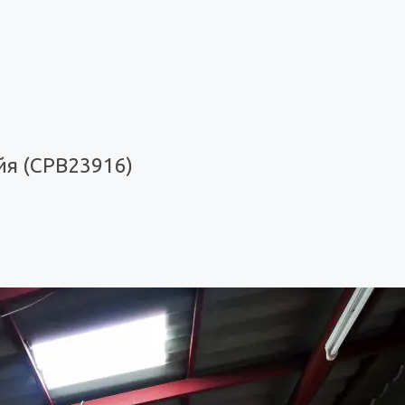
йя (CPB23916)