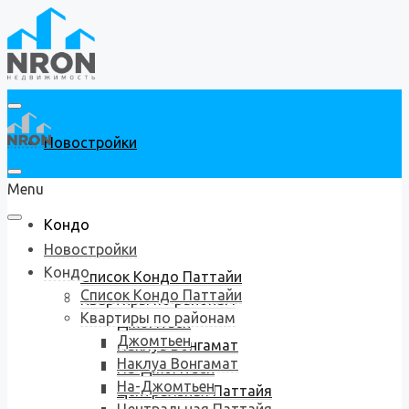
Новостройки
Menu
Кондо
Новостройки
Кондо
Список Кондо Паттайи
Список Кондо Паттайи
Квартиры по районам
Квартиры по районам
Джомтьен
Джомтьен
Наклуа Вонгамат
Наклуа Вонгамат
На-Джомтьен
На-Джомтьен
Центральная Паттайя