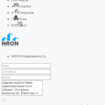
4
Спален
4
Санузлов
1
Этаж
845
м2
NRON Недвижимость