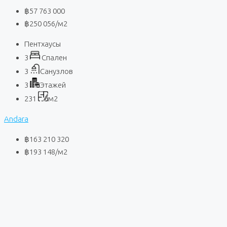
฿57 763 000
฿250 056
/м2
Пентхаусы
3
Спален
3
Санузлов
3
Этажей
231
м2
Andara
฿163 210 320
฿193 148
/м2