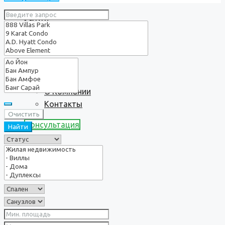
Услуги
О нас
О Компании
Контакты
Очистить
Консультация
Найти