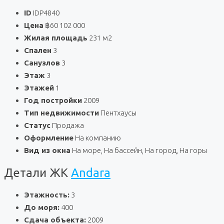
ID
IDP4840
Цена
฿60 102 000
Жилая площадь
231 м2
Спален
3
Санузлов
3
Этаж
3
Этажей
1
Год постройки
2009
Тип недвижимости
Пентхаусы
Статус
Продажа
Оформление
На компанию
Вид из окна
На море, На бассейн, На город, На горы
Детали ЖК
Andara
Этажность:
3
До моря:
400
Сдача объекта:
2009