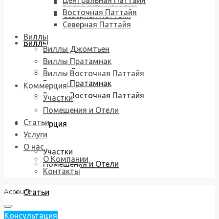
Центральная Паттайя
Восточная Паттайя
Восточная Паттайя
Северная Паттайя
Северная Паттайя
Виллы
Виллы
Виллы Джомтьен
Виллы Пратамнак
Виллы Джомтьен
Виллы Восточная Паттайя
Виллы Пратамнак
Коммерция
Виллы Восточная Паттайя
Участки
Помещения и Отели
Статьи
Коммерция
Услуги
О нас
Участки
О Компании
Помещения и Отели
Контакты
Account
Статьи
Консультация