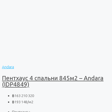
Andara
Пентхаус 4 спальни 845м2 – Andara
(IDP4849)
฿163 210 320
฿193 148
/м2
Пентхаусы