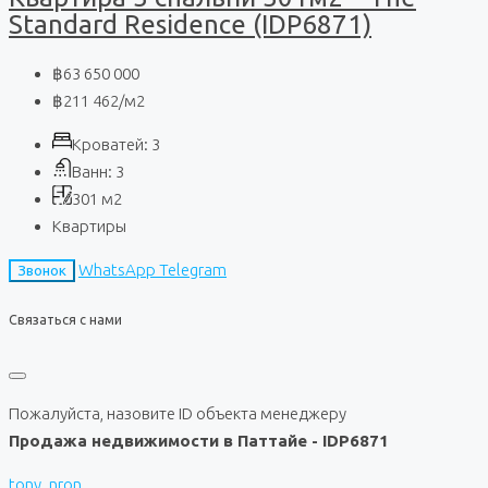
Standard Residence (IDP6871)
฿63 650 000
฿211 462
/м2
Кроватей:
3
Ванн:
3
301
м2
Квартиры
WhatsApp
Telegram
Звонок
Связаться с нами
Пожалуйста, назовите ID объекта менеджеру
Продажа недвижимости в Паттайе - IDP6871
tony_nron