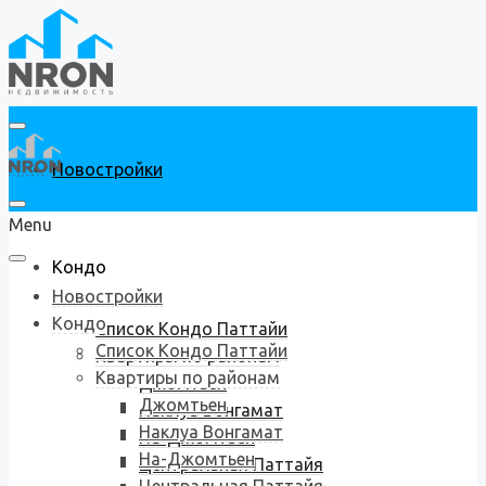
Новостройки
Menu
Кондо
Новостройки
Кондо
Список Кондо Паттайи
Список Кондо Паттайи
Квартиры по районам
Квартиры по районам
Джомтьен
Джомтьен
Наклуа Вонгамат
Наклуа Вонгамат
На-Джомтьен
На-Джомтьен
Центральная Паттайя