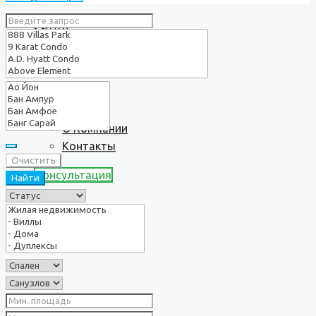
Услуги
О нас
О Компании
Контакты
Очистить
Консультация
Найти