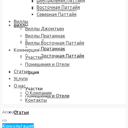
Центральная Паттайя
Восточная Паттайя
Восточная Паттайя
Северная Паттайя
Северная Паттайя
Виллы
Виллы
Виллы Джомтьен
Виллы Пратамнак
Виллы Джомтьен
Виллы Восточная Паттайя
Виллы Пратамнак
Коммерция
Виллы Восточная Паттайя
Участки
Помещения и Отели
Статьи
Коммерция
Услуги
О нас
Участки
О Компании
Помещения и Отели
Контакты
Account
Статьи
Консультация