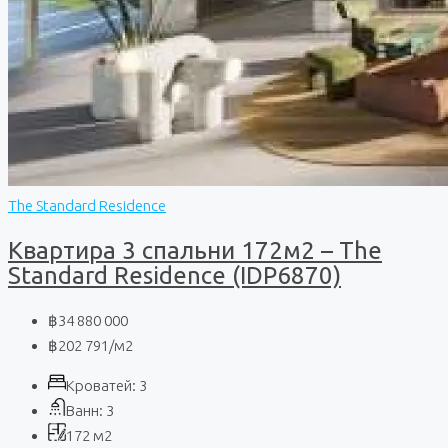
The Standard Residence
Квартира 3 спальни 172м2 – The
Standard Residence (IDP6870)
฿34 880 000
฿202 791
/м2
Кроватей:
3
Ванн:
3
172
м2