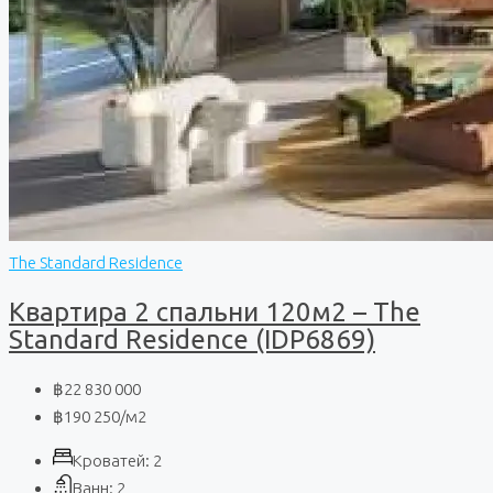
The Standard Residence
Квартира 2 спальни 120м2 – The
Standard Residence (IDP6869)
฿22 830 000
฿190 250
/м2
Кроватей:
2
Ванн:
2