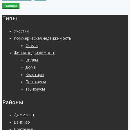
Заявка
Типы
Участки
Коммерческая недвижимость
Отели
Жилая недвижимость
Виллы
Дома
Квартиры
Пентхаусы
Таунхаусы
Районы
Джомтьен
Банг Тао
Пратамнак