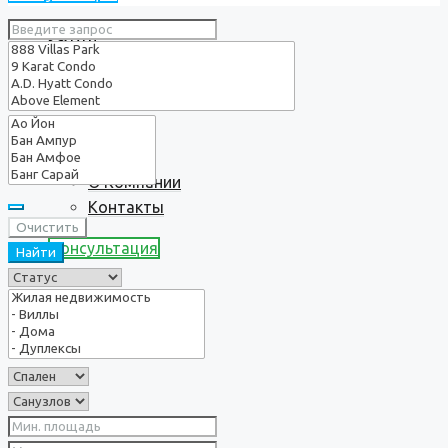
Услуги
О нас
О Компании
Контакты
Очистить
Консультация
Найти