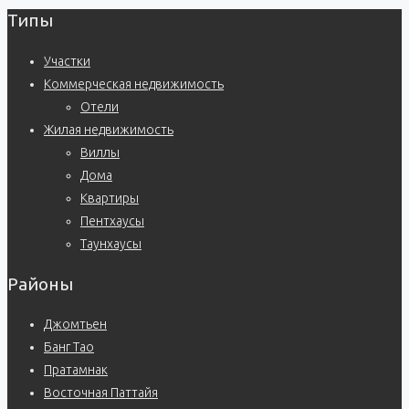
Типы
Участки
Коммерческая недвижимость
Отели
Жилая недвижимость
Виллы
Дома
Квартиры
Пентхаусы
Таунхаусы
Районы
Джомтьен
Банг Тао
Пратамнак
Восточная Паттайя