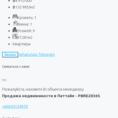
฿8 910 000
฿132 985
/м2
Кровать:
1
Ванна:
1
Этажей:
9
67,00
м2
Квартиры
WhatsApp
Telegram
Звонок
Связаться с нами
Пожалуйста, назовите ID объекта менеджеру
Продажа недвижимости в Паттайе - PBRE2836S
+66643134970