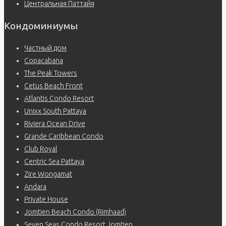
Центральная Паттайя
Кондоминиумы
Частный дом
Copacabana
The Peak Towers
Cetus Beach Front
Atlantis Condo Resort
Unixx South Pattaya
Riviera Ocean Drive
Grande Caribbean Condo
Club Royal
Centric Sea Pattaya
Zire Wongamat
Andara
Private House
Jomtien Beach Condo (Rimhaad)
Seven Seas Condo Resort Jomtien