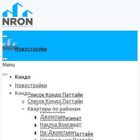
Новостройки
Menu
Кондо
Новостройки
Кондо
Список Кондо Паттайи
Список Кондо Паттайи
Квартиры по районам
Квартиры по районам
Джомтьен
Джомтьен
Наклуа Вонгамат
Наклуа Вонгамат
На-Джомтьен
На-Джомтьен
Центральная Паттайя