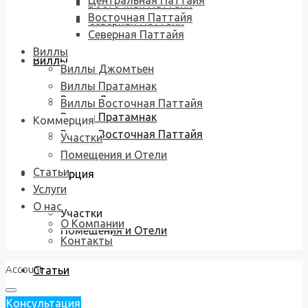
Центральная Паттайя
Восточная Паттайя
Восточная Паттайя
Северная Паттайя
Северная Паттайя
Виллы
Виллы
Виллы Джомтьен
Виллы Пратамнак
Виллы Джомтьен
Виллы Восточная Паттайя
Виллы Пратамнак
Коммерция
Виллы Восточная Паттайя
Участки
Помещения и Отели
Статьи
Коммерция
Услуги
О нас
Участки
О Компании
Помещения и Отели
Контакты
Account
Статьи
Консультация