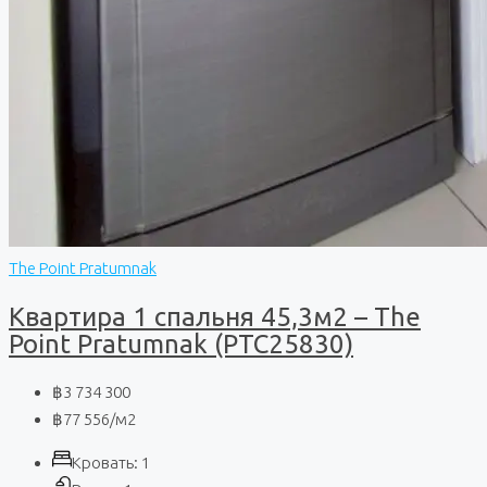
The Point Pratumnak
Квартира 1 спальня 45,3м2 – The
Point Pratumnak (PTC25830)
฿3 734 300
฿77 556
/м2
Кровать:
1