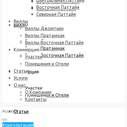
Центральная Паттайя
Восточная Паттайя
Восточная Паттайя
Северная Паттайя
Северная Паттайя
Виллы
Виллы
Виллы Джомтьен
Виллы Пратамнак
Виллы Джомтьен
Виллы Восточная Паттайя
Виллы Пратамнак
Коммерция
Виллы Восточная Паттайя
Участки
Помещения и Отели
Статьи
Коммерция
Услуги
О нас
Участки
О Компании
Помещения и Отели
Контакты
Account
Статьи
Консультация