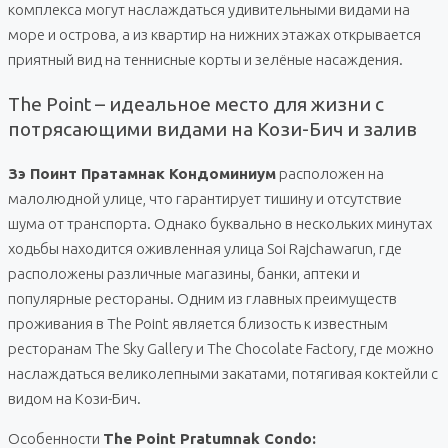
комплекса могут наслаждаться удивительными видами на
море и острова, а из квартир на нижних этажах открывается
приятный вид на теннисные корты и зелёные насаждения.
The Point – идеальное место для жизни с
потрясающими видами на Кози-Бич и залив
Зэ Поинт Пратамнак Кондоминиум
расположен на
малолюдной улице, что гарантирует тишину и отсутствие
шума от транспорта. Однако буквально в нескольких минутах
ходьбы находится оживленная улица Soi Rajchawarun, где
расположены различные магазины, банки, аптеки и
популярные рестораны. Одним из главных преимуществ
проживания в The Point является близость к известным
ресторанам The Sky Gallery и The Chocolate Factory, где можно
наслаждаться великолепными закатами, потягивая коктейли с
видом на Кози-Бич.
Особенности
The Point Pratumnak Condo: