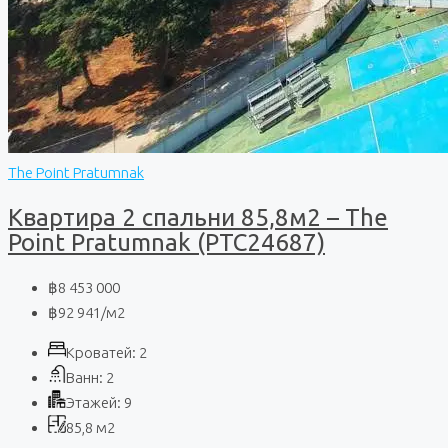
The Point Pratumnak
Квартира 2 спальни 85,8м2 – The
Point Pratumnak (PTC24687)
฿8 453 000
฿92 941
/м2
Кроватей:
2
Ванн:
2
Этажей:
9
85,8
м2