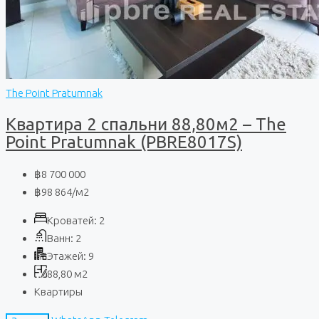
The Point Pratumnak
Квартира 2 спальни 88,80м2 – The
Point Pratumnak (PBRE8017S)
฿8 700 000
฿98 864
/м2
Кроватей:
2
Ванн:
2
Этажей:
9
88,80
м2
Квартиры