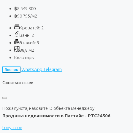
฿8 549 300
฿90 795
/м2
Кроватей:
2
Ванн:
2
Этажей:
9
88,8
м2
Квартиры
WhatsApp
Telegram
Звонок
Связаться с нами
Пожалуйста, назовите ID объекта менеджеру
Продажа недвижимости в Паттайе - PTC24506
tony_nron