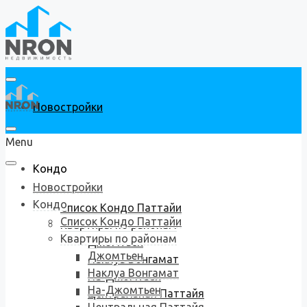
Новостройки
Menu
Кондо
Новостройки
Кондо
Список Кондо Паттайи
Список Кондо Паттайи
Квартиры по районам
Квартиры по районам
Джомтьен
Джомтьен
Наклуа Вонгамат
Наклуа Вонгамат
На-Джомтьен
На-Джомтьен
Центральная Паттайя