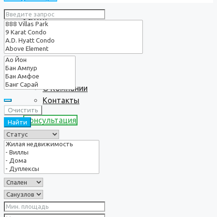
Услуги
О нас
О Компании
Контакты
Очистить
Консультация
Найти