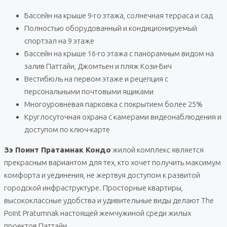
Бассейн на крыше 9-го этажа, солнечная терраса и сад
Полностью оборудованный и кондиционируемый
спортзал на 9 этаже
Бассейн на крыше 16-го этажа с панорамным видом на
залив Паттайи, Джомтьен и пляж Кози-Бич
Вестибюль на первом этаже и рецепция с
персональными почтовыми ящиками
Многоуровневая парковка с покрытием более 25%
Круглосуточная охрана с камерами видеонаблюдения и
доступом по ключ-карте
Зэ Поинт Пратамнак Кондо
жилой комплекс является
прекрасным вариантом для тех, кто хочет получить максимум
комфорта и уединения, не жертвуя доступом к развитой
городской инфраструктуре. Просторные квартиры,
высококлассные удобства и удивительные виды делают The
Point Pratumnak настоящей жемчужиной среди жилых
проектов Паттайи.