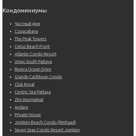
Кондоминиумы
Частный дом
Copacabana
The Peak Towers
Cetus Beach Front
Atlantis Condo Resort
Unixx South Pattaya
Riviera Ocean Drive
Grande Caribbean Condo
Club Royal
Centric Sea Pattaya
Zire Wongamat
Andara
Private House
Jomtien Beach Condo (Rimhaad)
Seven Seas Condo Resort Jomtien