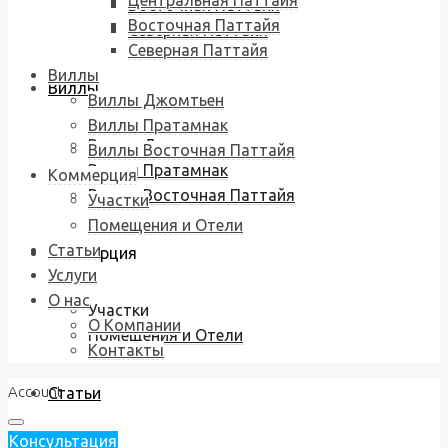
Центральная Паттайя
Восточная Паттайя
Восточная Паттайя
Северная Паттайя
Северная Паттайя
Виллы
Виллы
Виллы Джомтьен
Виллы Пратамнак
Виллы Джомтьен
Виллы Восточная Паттайя
Виллы Пратамнак
Коммерция
Виллы Восточная Паттайя
Участки
Помещения и Отели
Статьи
Коммерция
Услуги
О нас
Участки
О Компании
Помещения и Отели
Контакты
Account
Статьи
Консультация