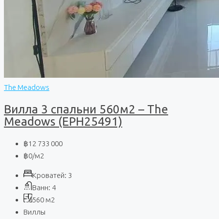
The Meadows
Вилла 3 спальни 560м2 – The
Meadows (EPH25491)
฿12 733 000
฿0
/м2
Кроватей:
3
Ванн:
4
560
м2
Виллы