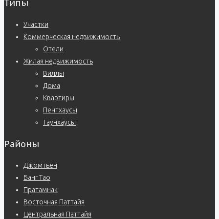
Типы
Участки
Коммерческая недвижимость
Отели
Жилая недвижимость
Виллы
Дома
Квартиры
Пентхаусы
Таунхаусы
Районы
Джомтьен
Банг Тао
Пратамнак
Восточная Паттайя
Центральная Паттайя