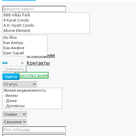
Услуги
О нас
О Компании
Контакты
Очистить
Консультация
Найти