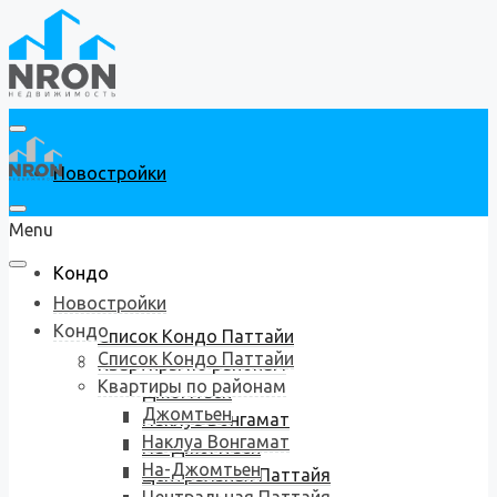
Новостройки
Menu
Кондо
Новостройки
Кондо
Список Кондо Паттайи
Список Кондо Паттайи
Квартиры по районам
Квартиры по районам
Джомтьен
Джомтьен
Наклуа Вонгамат
Наклуа Вонгамат
На-Джомтьен
На-Джомтьен
Центральная Паттайя