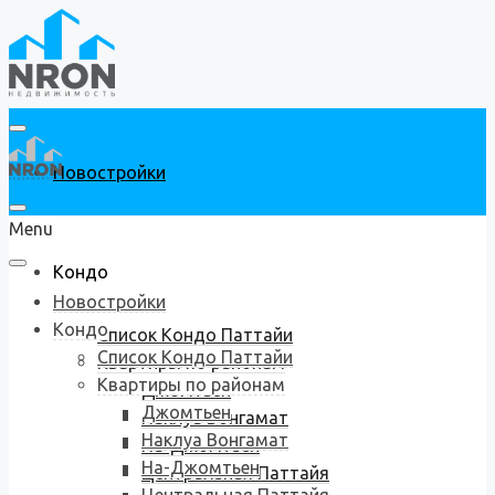
Новостройки
Menu
Кондо
Новостройки
Кондо
Список Кондо Паттайи
Список Кондо Паттайи
Квартиры по районам
Квартиры по районам
Джомтьен
Джомтьен
Наклуа Вонгамат
Наклуа Вонгамат
На-Джомтьен
На-Джомтьен
Центральная Паттайя