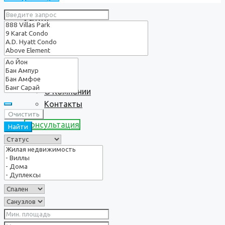
Услуги
О нас
О Компании
Контакты
Очистить
Консультация
Найти