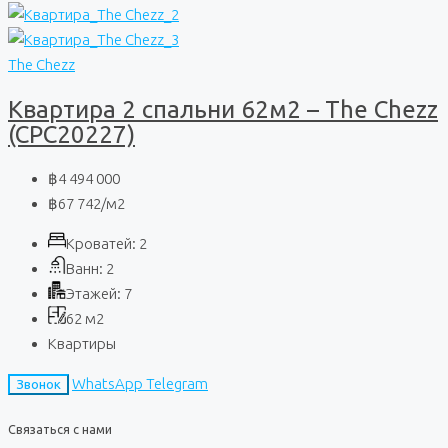
The Chezz
Квартира 2 спальни 62м2 – The Chezz
(CPC20227)
฿4 494 000
฿67 742
/м2
Кроватей:
2
Ванн:
2
Этажей:
7
62
м2
Квартиры
WhatsApp
Telegram
Звонок
Связаться с нами