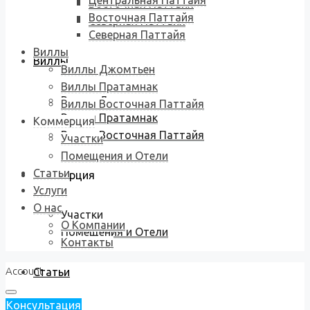
Центральная Паттайя
Восточная Паттайя
Восточная Паттайя
Северная Паттайя
Северная Паттайя
Виллы
Виллы
Виллы Джомтьен
Виллы Пратамнак
Виллы Джомтьен
Виллы Восточная Паттайя
Виллы Пратамнак
Коммерция
Виллы Восточная Паттайя
Участки
Помещения и Отели
Статьи
Коммерция
Услуги
О нас
Участки
О Компании
Помещения и Отели
Контакты
Account
Статьи
Консультация