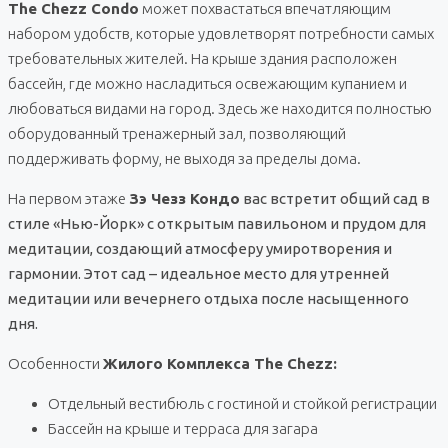
The Chezz Condo
может похвастаться впечатляющим
набором удобств, которые удовлетворят потребности самых
требовательных жителей. На крыше здания расположен
бассейн, где можно насладиться освежающим купанием и
любоваться видами на город. Здесь же находится полностью
оборудованный тренажерный зал, позволяющий
поддерживать форму, не выходя за пределы дома.
На первом этаже
Зэ Чезз Кондо
вас встретит общий сад в
стиле «Нью-Йорк» с открытым павильоном и прудом для
медитации, создающий атмосферу умиротворения и
гармонии. Этот сад – идеальное место для утренней
медитации или вечернего отдыха после насыщенного
дня.
Особенности
Жилого Комплекса The Chezz:
Отдельный вестибюль с гостиной и стойкой регистрации
Бассейн на крыше и терраса для загара