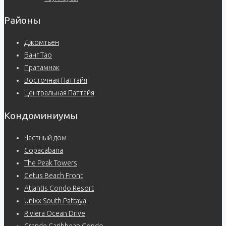
Районы
Джомтьен
Банг Тао
Пратамнак
Восточная Паттайя
Центральная Паттайя
Кондоминиумы
Частный дом
Copacabana
The Peak Towers
Cetus Beach Front
Atlantis Condo Resort
Unixx South Pattaya
Riviera Ocean Drive
Grande Caribbean Condo