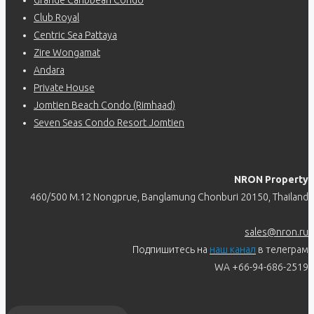
Club Royal
Centric Sea Pattaya
Zire Wongamat
Andara
Private House
Jomtien Beach Condo (Rimhaad)
Seven Seas Condo Resort Jomtien
NRON Property
460/500 M.12 Nongprue, Banglamung Chonburi 20150, Thailand
sales@nron.ru
Подпишитесь на
наш канал
в телеграм
WA +66-94-686-2519