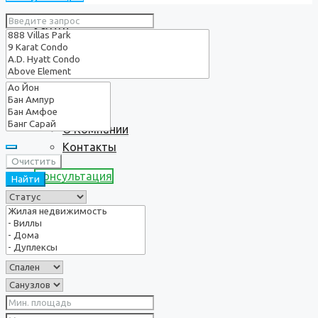
Услуги
О нас
О Компании
Контакты
Очистить
Консультация
Найти