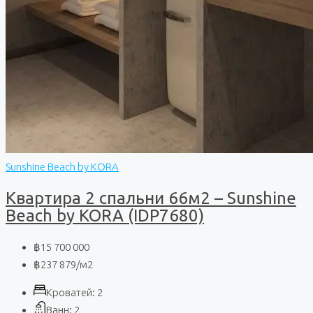
Sunshine Beach by KORA
Квартира 2 спальни 66м2 – Sunshine
Beach by KORA (IDP7680)
฿15 700 000
฿237 879
/м2
Кроватей:
2
Ванн:
2