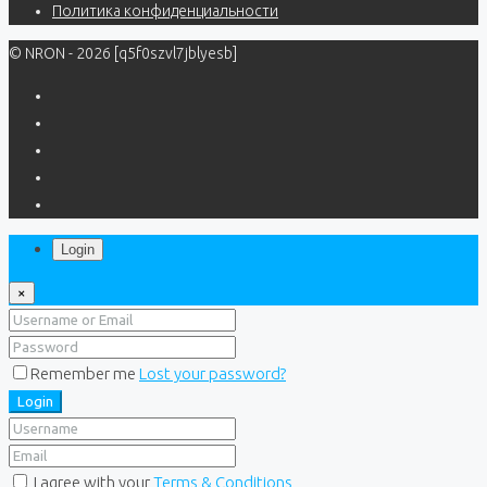
Политика конфиденциальности
© NRON - 2026 [q5f0szvl7jblyesb]
Login
×
Remember me
Lost your password?
Login
I agree with your
Terms & Conditions