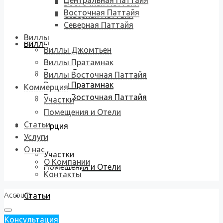
Центральная Паттайя
Восточная Паттайя
Восточная Паттайя
Северная Паттайя
Северная Паттайя
Виллы
Виллы
Виллы Джомтьен
Виллы Пратамнак
Виллы Джомтьен
Виллы Восточная Паттайя
Виллы Пратамнак
Коммерция
Виллы Восточная Паттайя
Участки
Помещения и Отели
Статьи
Коммерция
Услуги
О нас
Участки
О Компании
Помещения и Отели
Контакты
Account
Статьи
Консультация