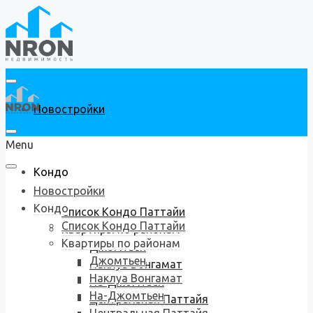
Новостройки
Menu
Кондо
Новостройки
Кондо
Список Кондо Паттайи
Список Кондо Паттайи
Квартиры по районам
Квартиры по районам
Джомтьен
Джомтьен
Наклуа Вонгамат
Наклуа Вонгамат
На-Джомтьен
На-Джомтьен
Центральная Паттайя