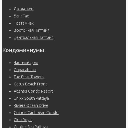
Джомтьен
Банг Тао
Пратамнак
Восточная Паттайя
Центральная Паттайя
Кондоминиумы
Частный дом
Copacabana
The Peak Towers
Cetus Beach Front
Atlantis Condo Resort
Unixx South Pattaya
Riviera Ocean Drive
Grande Caribbean Condo
Club Royal
Centric Sea Pattaya