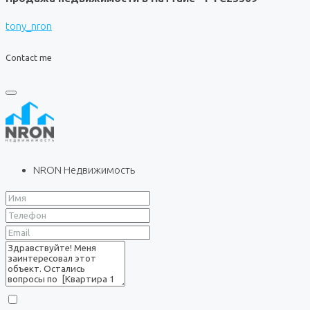
tony_nron
Contact me
NRON Недвижимость