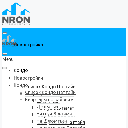
Новостройки
Menu
Кондо
Новостройки
Кондо
Список Кондо Паттайи
Список Кондо Паттайи
Квартиры по районам
Квартиры по районам
Джомтьен
Джомтьен
Наклуа Вонгамат
Наклуа Вонгамат
На-Джомтьен
На-Джомтьен
Центральная Паттайя