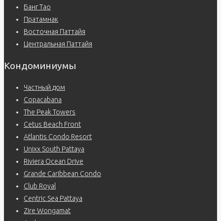
Банг Тао
Пратамнак
Восточная Паттайя
Центральная Паттайя
Кондоминиумы
Частный дом
Copacabana
The Peak Towers
Cetus Beach Front
Atlantis Condo Resort
Unixx South Pattaya
Riviera Ocean Drive
Grande Caribbean Condo
Club Royal
Centric Sea Pattaya
Zire Wongamat