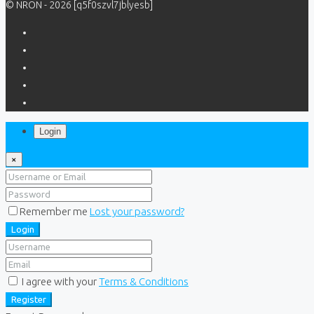
© NRON - 2026 [q5f0szvl7jblyesb]
Login
×
Remember me
Lost your password?
Login
I agree with your
Terms & Conditions
Register