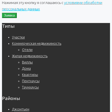
Нажимая эту кнопку я соглашаюсь с
условиями обработки
персональных данных
Заявка
Типы
Участки
Коммерческая недвижимость
Отели
Жилая недвижимость
Виллы
Дома
Квартиры
Пентхаусы
Таунхаусы
Районы
Джомтьен