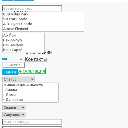
Услуги
О нас
О Компании
Контакты
Очистить
Консультация
Найти