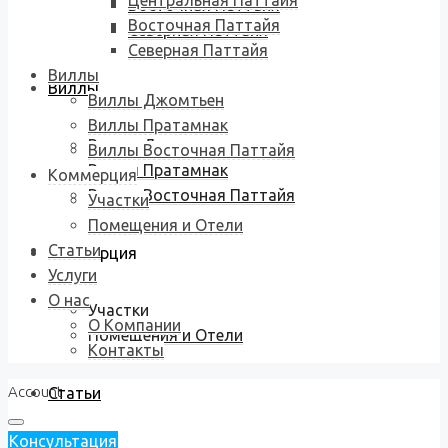
Центральная Паттайя
Восточная Паттайя
Восточная Паттайя
Северная Паттайя
Северная Паттайя
Виллы
Виллы
Виллы Джомтьен
Виллы Пратамнак
Виллы Джомтьен
Виллы Восточная Паттайя
Виллы Пратамнак
Коммерция
Виллы Восточная Паттайя
Участки
Помещения и Отели
Статьи
Коммерция
Услуги
О нас
Участки
О Компании
Помещения и Отели
Контакты
Account
Статьи
Консультация