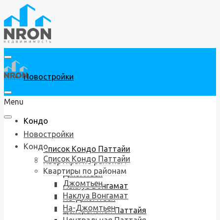
Новостройки
Menu
Кондо
Новостройки
Кондо
Список Кондо Паттайи
Список Кондо Паттайи
Квартиры по районам
Квартиры по районам
Джомтьен
Джомтьен
Наклуа Вонгамат
Наклуа Вонгамат
На-Джомтьен
На-Джомтьен
Центральная Паттайя