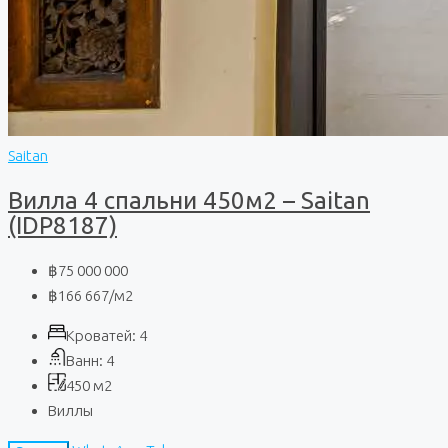
Saitan
Вилла 4 спальни 450м2 – Saitan
(IDP8187)
฿75 000 000
฿166 667
/м2
Кроватей:
4
Ванн:
4
450
м2
Виллы