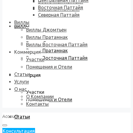
Центральная Паттайя
Восточная Паттайя
Восточная Паттайя
Северная Паттайя
Северная Паттайя
Виллы
Виллы
Виллы Джомтьен
Виллы Пратамнак
Виллы Джомтьен
Виллы Восточная Паттайя
Виллы Пратамнак
Коммерция
Виллы Восточная Паттайя
Участки
Помещения и Отели
Статьи
Коммерция
Услуги
О нас
Участки
О Компании
Помещения и Отели
Контакты
Account
Статьи
Консультация