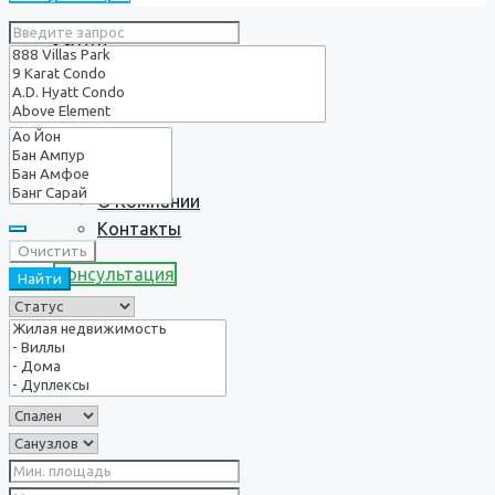
Услуги
О нас
О Компании
Контакты
Очистить
Консультация
Найти