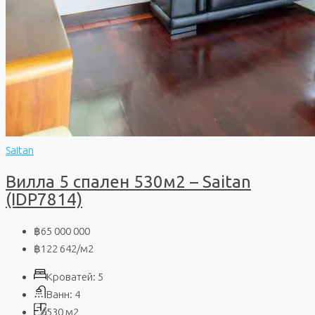
Saitan
Вилла 5 спален 530м2 – Saitan
(IDP7814)
฿65 000 000
฿122 642
/м2
Кроватей:
5
Ванн:
4
530
м2