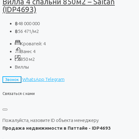
Вилла 4 спальни 850м2 – Saitan
(IDP4693)
฿48 000 000
฿56 471
/м2
Кроватей:
4
Ванн:
4
850
м2
Виллы
WhatsApp
Telegram
Звонок
Связаться с нами
Пожалуйста, назовите ID объекта менеджеру
Продажа недвижимости в Паттайе - IDP4693