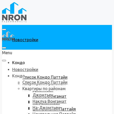
Новостройки
Menu
Кондо
Новостройки
Кондо
Список Кондо Паттайи
Список Кондо Паттайи
Квартиры по районам
Квартиры по районам
Джомтьен
Джомтьен
Наклуа Вонгамат
Наклуа Вонгамат
На-Джомтьен
На-Джомтьен
Центральная Паттайя