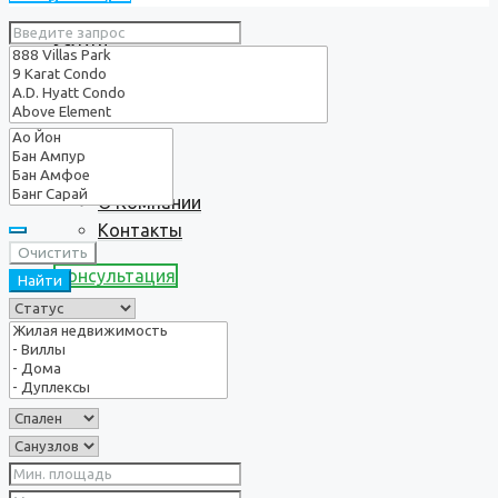
Услуги
О нас
О Компании
Контакты
Очистить
Консультация
Найти