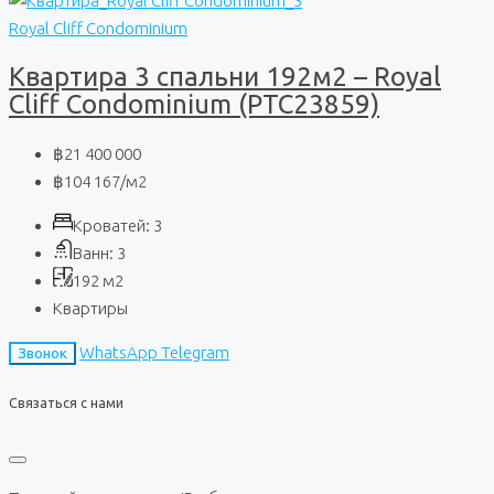
Royal Cliff Condominium
Квартира 3 спальни 192м2 – Royal
Cliff Condominium (PTC23859)
฿21 400 000
฿104 167
/м2
Кроватей:
3
Ванн:
3
192
м2
Квартиры
WhatsApp
Telegram
Звонок
Связаться с нами