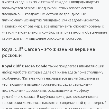
высотных зданиях по 20 этажей каждое. Площадь квартир
варьируется от уютных однокомнатных апартаментов
площадью 60 квадратных метров до грандиозных
пятикомнатных квартир площадью 394 квадратных метра.
Независимо от размера, все апартаменты спроектированы с
учетом максимального комфорта и приватности, обеспечивая
своим жителям ощущение роскоши и простора.
Royal Cliff Garden – это жизнь на вершине
роскоши
Royal Cliff Garden Condo
также предлагает впечатляющий
набор удобств, которые делают жизнь здесь по-настоящему
особенной. Жители могут насладиться двумя бассейнами,
утопающими в пышных тропических садах с изящными
пешеходными дорожками, создающими атмосферу
уединённого оазиса. В клубном доме, расположенном на
территории комплекса, находятся современный тренажерный
зал, игровая комната, конференц-зал и прачечная – все, что