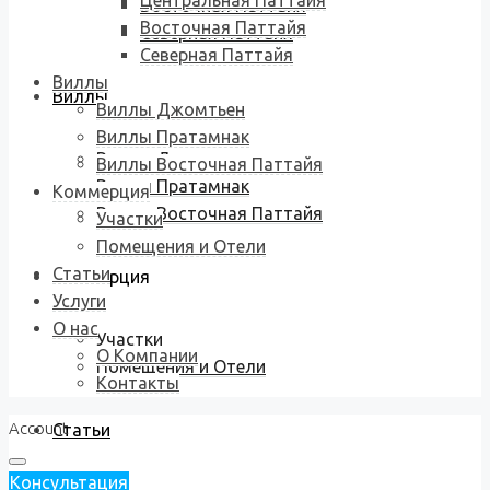
Центральная Паттайя
Восточная Паттайя
Восточная Паттайя
Северная Паттайя
Северная Паттайя
Виллы
Виллы
Виллы Джомтьен
Виллы Пратамнак
Виллы Джомтьен
Виллы Восточная Паттайя
Виллы Пратамнак
Коммерция
Виллы Восточная Паттайя
Участки
Помещения и Отели
Статьи
Коммерция
Услуги
О нас
Участки
О Компании
Помещения и Отели
Контакты
Account
Статьи
Консультация