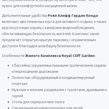
нужно для комфортной и насыщенной жизни.
Дополнительные удобства
Роял Клифф Гарден Кондо
включают два теннисных корта для активного отдыха, а также
круглосуточную охрану с камерами видеонаблюдения,
обеспечивающую безопасность жителей. Комплекс также
предлагает открытую крытую парковку с ограниченным
доступом благодаря шлагбауму безопасности.
Особенности
Жилого Комплекса
Royal Cliff Garden:
2 бассейна, окруженных пышными тропическими садами
и пешеходными дорожками
Полностью оборудованный и кондиционируемый
спортзал
Мужские и женские раздевалки с туалетами, душевыми и
сауной
Столы для снукера и пинг-понга
Специальная игровая площадка для детей