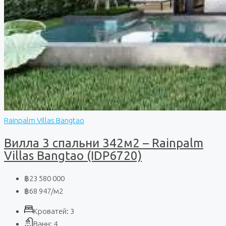
Rainpalm Villas Bangtao
Вилла 3 спальни 342м2 – Rainpalm
Villas Bangtao (IDP6720)
฿23 580 000
฿68 947
/м2
Кроватей:
3
Ванн:
4