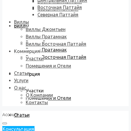
Центральная Паттайя
Восточная Паттайя
Восточная Паттайя
Северная Паттайя
Северная Паттайя
Виллы
Виллы
Виллы Джомтьен
Виллы Пратамнак
Виллы Джомтьен
Виллы Восточная Паттайя
Виллы Пратамнак
Коммерция
Виллы Восточная Паттайя
Участки
Помещения и Отели
Статьи
Коммерция
Услуги
О нас
Участки
О Компании
Помещения и Отели
Контакты
Account
Статьи
Консультация