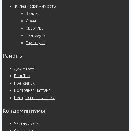
Жилая недвижимость
Виллы
Дома
Квартиры
Пентхаусы
Таунхаусы
Районы
Джомтьен
Банг Тао
Пратамнак
Восточная Паттайя
Центральная Паттайя
Кондоминиумы
Частный дом
Copacabana