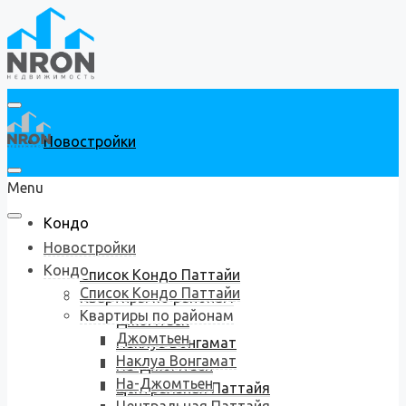
Новостройки
Menu
Кондо
Новостройки
Кондо
Список Кондо Паттайи
Список Кондо Паттайи
Квартиры по районам
Квартиры по районам
Джомтьен
Джомтьен
Наклуа Вонгамат
Наклуа Вонгамат
На-Джомтьен
На-Джомтьен
Центральная Паттайя