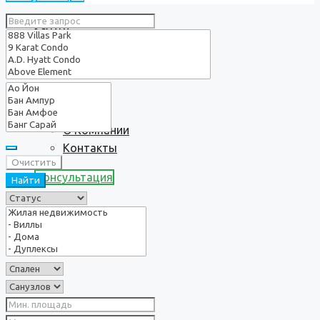
Услуги
О нас
О Компании
Контакты
Очистить
Консультация
Найти