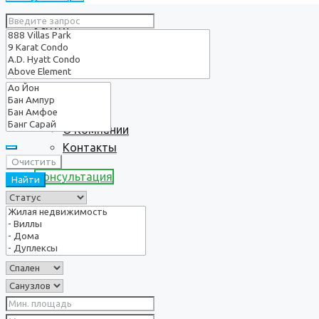
Услуги
О нас
О Компании
Контакты
Очистить
Консультация
Найти