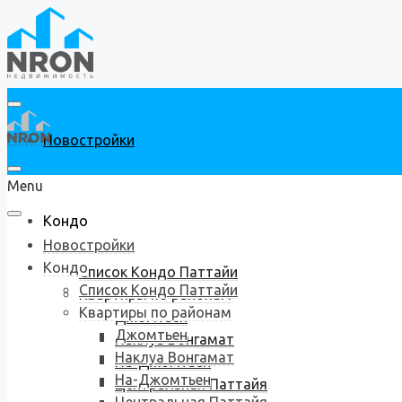
Новостройки
Menu
Кондо
Новостройки
Кондо
Список Кондо Паттайи
Список Кондо Паттайи
Квартиры по районам
Квартиры по районам
Джомтьен
Джомтьен
Наклуа Вонгамат
Наклуа Вонгамат
На-Джомтьен
На-Джомтьен
Центральная Паттайя