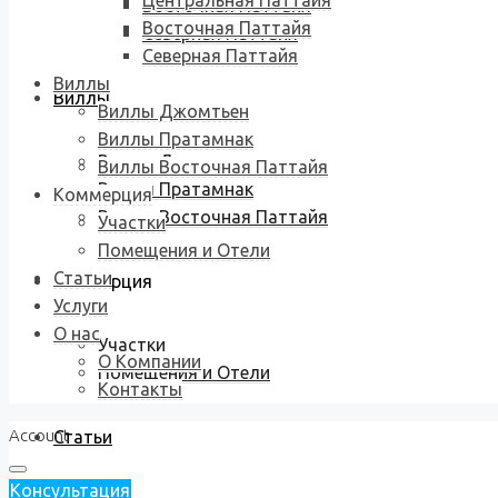
Центральная Паттайя
Восточная Паттайя
Восточная Паттайя
Северная Паттайя
Северная Паттайя
Виллы
Виллы
Виллы Джомтьен
Виллы Пратамнак
Виллы Джомтьен
Виллы Восточная Паттайя
Виллы Пратамнак
Коммерция
Виллы Восточная Паттайя
Участки
Помещения и Отели
Статьи
Коммерция
Услуги
О нас
Участки
О Компании
Помещения и Отели
Контакты
Account
Статьи
Консультация