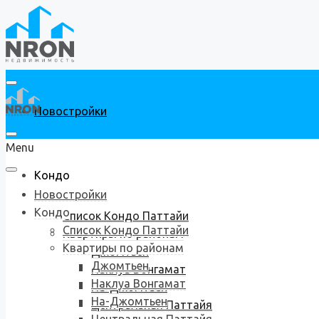
Новостройки
Menu
Кондо
Новостройки
Кондо
Список Кондо Паттайи
Список Кондо Паттайи
Квартиры по районам
Квартиры по районам
Джомтьен
Джомтьен
Наклуа Вонгамат
Наклуа Вонгамат
На-Джомтьен
На-Джомтьен
Центральная Паттайя