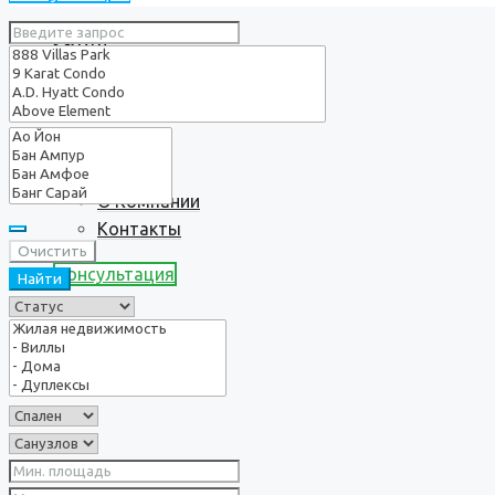
Услуги
О нас
О Компании
Контакты
Очистить
Консультация
Найти