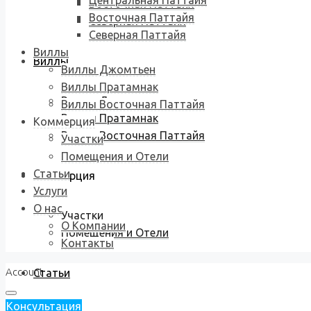
Центральная Паттайя
Восточная Паттайя
Восточная Паттайя
Северная Паттайя
Северная Паттайя
Виллы
Виллы
Виллы Джомтьен
Виллы Пратамнак
Виллы Джомтьен
Виллы Восточная Паттайя
Виллы Пратамнак
Коммерция
Виллы Восточная Паттайя
Участки
Помещения и Отели
Статьи
Коммерция
Услуги
О нас
Участки
О Компании
Помещения и Отели
Контакты
Account
Статьи
Консультация