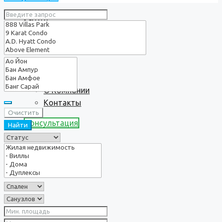
Услуги
О нас
О Компании
Контакты
Очистить
Консультация
Найти