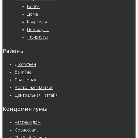
Виллы
Дома
Квартиры
Пентхаусы
Таунхаусы
Районы
Джомтьен
Банг Тао
Пратамнак
Восточная Паттайя
Центральная Паттайя
Кондоминиумы
Частный дом
Copacabana
The Peak Towers