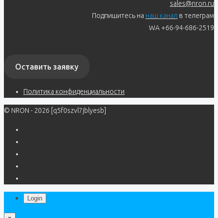
sales@nron.ru
Подпишитесь на
наш канал
в телеграм
WA +66-94-686-2519
Оставить заявку
Политика конфиденциальности
© NRON - 2026 [q5f0szvl7jblyesb]
Login
×