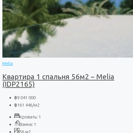
Melia
Квартира 1 спальня 56м2 – Melia
(IDP2165)
฿9 041 000
฿161 446
/м2
Кровать:
1
Ванна:
1
56
м2