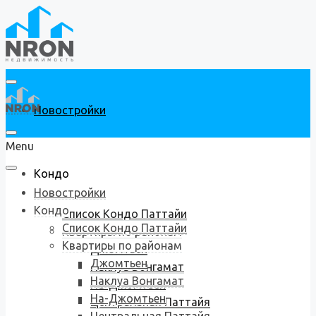
Новостройки
Menu
Кондо
Новостройки
Кондо
Список Кондо Паттайи
Список Кондо Паттайи
Квартиры по районам
Квартиры по районам
Джомтьен
Джомтьен
Наклуа Вонгамат
Наклуа Вонгамат
На-Джомтьен
На-Джомтьен
Центральная Паттайя