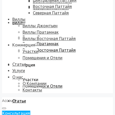
Центральная Паттайя
Восточная Паттайя
Восточная Паттайя
Северная Паттайя
Северная Паттайя
Виллы
Виллы
Виллы Джомтьен
Виллы Пратамнак
Виллы Джомтьен
Виллы Восточная Паттайя
Виллы Пратамнак
Коммерция
Виллы Восточная Паттайя
Участки
Помещения и Отели
Статьи
Коммерция
Услуги
О нас
Участки
О Компании
Помещения и Отели
Контакты
Account
Статьи
Консультация