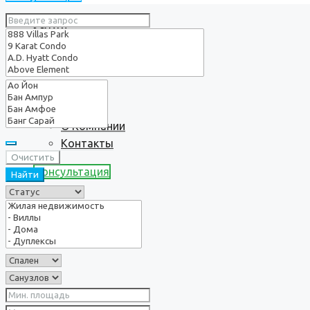
Услуги
О нас
О Компании
Контакты
Очистить
Консультация
Найти