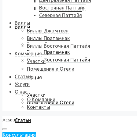
Центральная Паттайя
Восточная Паттайя
Восточная Паттайя
Северная Паттайя
Северная Паттайя
Виллы
Виллы
Виллы Джомтьен
Виллы Пратамнак
Виллы Джомтьен
Виллы Восточная Паттайя
Виллы Пратамнак
Коммерция
Виллы Восточная Паттайя
Участки
Помещения и Отели
Статьи
Коммерция
Услуги
О нас
Участки
О Компании
Помещения и Отели
Контакты
Account
Статьи
Консультация