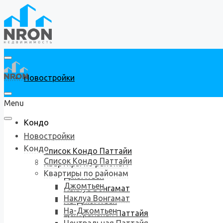
Новостройки
Menu
Кондо
Новостройки
Кондо
Список Кондо Паттайи
Список Кондо Паттайи
Квартиры по районам
Квартиры по районам
Джомтьен
Джомтьен
Наклуа Вонгамат
Наклуа Вонгамат
На-Джомтьен
На-Джомтьен
Центральная Паттайя