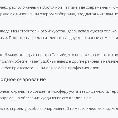
екс, расположенный в Восточной Паттайе, где современный ко
рядом с живописным озером Мабпрачан, предлагая жителям не 
ведением строительного искусства. Здесь используются только
ьцах. Просторные виллы и элегантные двухквартирные дома с 1 и
 15 минутах езды от центра Паттайи, что позволяет сочетать сп
стралям обеспечивает удобный выезд в другие районы, а налич
 Garden привлекательным для семей и профессионалов.
иродное очарование
чная охрана, что создает атмосферу уюта и защищенности. Тер
новременно обеспечить уединение его владельцам.
яют проекту особого очарования. Это место идеально подходи