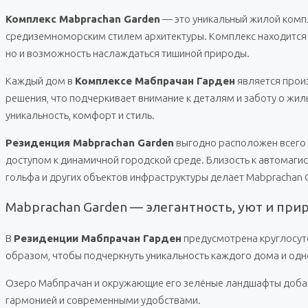
Комплекс Mabprachan Garden
— это уникальный жилой компл
средиземноморским стилем архитектуры. Комплекс находится 
но и возможность наслаждаться тишиной природы.
Каждый дом в
Комплексе Мабпрачан Гарден
является произ
решения, что подчеркивает внимание к деталям и заботу о жил
уникальность, комфорт и стиль.
Резиденция Mabprachan Garden
выгодно расположен всего в
доступом к динамичной городской среде. Близость к автомаги
гольфа и других объектов инфраструктуры делает Mabprachan
Mabprachan Garden — элегантность, уют и пр
В
Резиденции Мабпрачан Гарден
предусмотрена круглосуто
образом, чтобы подчеркнуть уникальность каждого дома и од
Озеро Мабпрачан и окружающие его зелёные ландшафты добавл
гармонией и современными удобствами.