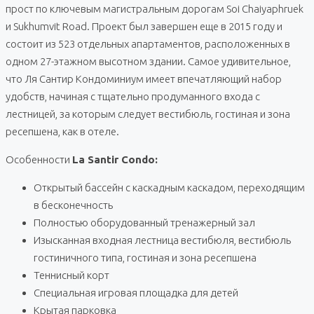
прост по ключевым магистральным дорогам Soi Chaiyaphruek
и Sukhumvit Road. Проект был завершен еще в 2015 году и
состоит из 523 отдельных апартаментов, расположенных в
одном 27-этажном высотном здании. Самое удивительное,
что Ля Сантир Кондоминиум имеет впечатляющий набор
удобств, начиная с тщательно продуманного входа с
лестницей, за которым следует вестибюль, гостиная и зона
ресепшена, как в отеле.
Особенности
La Santir Condo:
Открытый бассейн с каскадным каскадом, переходящим
в бесконечность
Полностью оборудованный тренажерный зал
Изысканная входная лестница вестибюля, вестибюль
гостиничного типа, гостиная и зона ресепшена
Теннисный корт
Специальная игровая площадка для детей
Крытая парковка