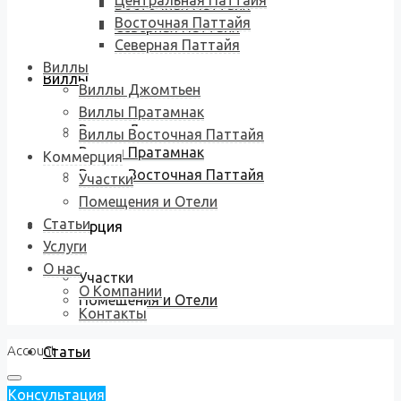
Центральная Паттайя
Восточная Паттайя
Восточная Паттайя
Северная Паттайя
Северная Паттайя
Виллы
Виллы
Виллы Джомтьен
Виллы Пратамнак
Виллы Джомтьен
Виллы Восточная Паттайя
Виллы Пратамнак
Коммерция
Виллы Восточная Паттайя
Участки
Помещения и Отели
Статьи
Коммерция
Услуги
О нас
Участки
О Компании
Помещения и Отели
Контакты
Account
Статьи
Консультация