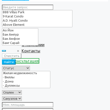
Услуги
О нас
О Компании
Контакты
Очистить
Консультация
Найти