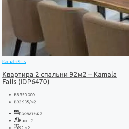
Kamala Falls
Квартира 2 спальни 92м2 – Kamala
Falls (IDP6470)
฿8 550 000
฿92 935
/м2
Кроватей:
2
Ванн:
2
92
м2