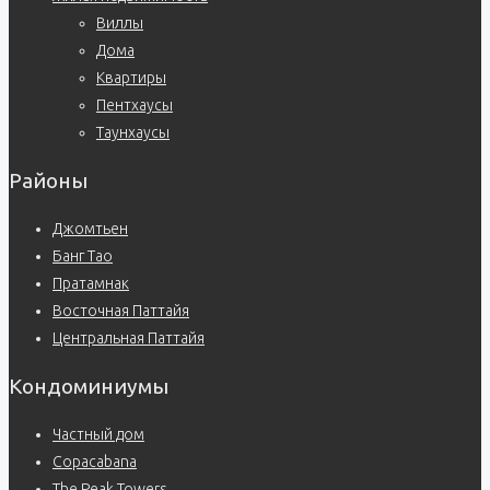
Виллы
Дома
Квартиры
Пентхаусы
Таунхаусы
Районы
Джомтьен
Банг Тао
Пратамнак
Восточная Паттайя
Центральная Паттайя
Кондоминиумы
Частный дом
Copacabana
The Peak Towers