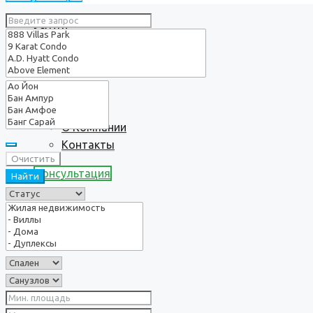
Услуги
О нас
О Компании
Контакты
Очистить
Консультация
Найти