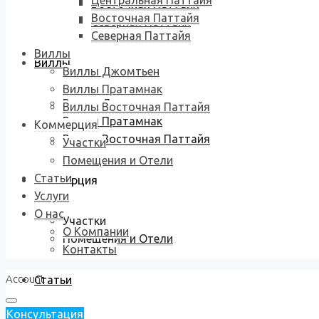
Центральная Паттайя
Восточная Паттайя
Восточная Паттайя
Северная Паттайя
Северная Паттайя
Виллы
Виллы
Виллы Джомтьен
Виллы Пратамнак
Виллы Джомтьен
Виллы Восточная Паттайя
Виллы Пратамнак
Коммерция
Виллы Восточная Паттайя
Участки
Помещения и Отели
Статьи
Коммерция
Услуги
О нас
Участки
О Компании
Помещения и Отели
Контакты
Account
Статьи
Консультация