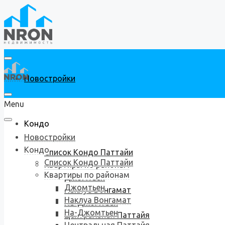
Новостройки
Menu
Кондо
Новостройки
Кондо
Список Кондо Паттайи
Список Кондо Паттайи
Квартиры по районам
Квартиры по районам
Джомтьен
Джомтьен
Наклуа Вонгамат
Наклуа Вонгамат
На-Джомтьен
На-Джомтьен
Центральная Паттайя