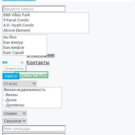
Услуги
О нас
О Компании
Контакты
Очистить
Консультация
Найти