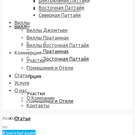
Центральная Паттайя
Восточная Паттайя
Восточная Паттайя
Северная Паттайя
Северная Паттайя
Виллы
Виллы
Виллы Джомтьен
Виллы Пратамнак
Виллы Джомтьен
Виллы Восточная Паттайя
Виллы Пратамнак
Коммерция
Виллы Восточная Паттайя
Участки
Помещения и Отели
Статьи
Коммерция
Услуги
О нас
Участки
О Компании
Помещения и Отели
Контакты
Account
Статьи
Консультация