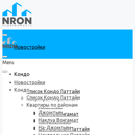
Новостройки
Menu
Кондо
Новостройки
Кондо
Список Кондо Паттайи
Список Кондо Паттайи
Квартиры по районам
Квартиры по районам
Джомтьен
Джомтьен
Наклуа Вонгамат
Наклуа Вонгамат
На-Джомтьен
На-Джомтьен
Центральная Паттайя