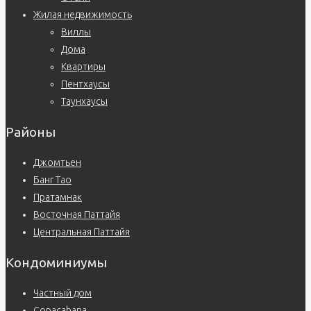
Жилая недвижимость
Виллы
Дома
Квартиры
Пентхаусы
Таунхаусы
Районы
Джомтьен
Банг Тао
Пратамнак
Восточная Паттайя
Центральная Паттайя
Кондоминиумы
Частный дом
Copacabana