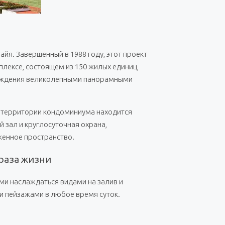
йя. Завершённый в 1988 году, этот проект
лексе, состоящем из 150 жилых единиц,
лаждения великолепными панорамными
а территории кондоминиума находится
 зал и круглосуточная охрана,
женное пространство.
раза жизни
и наслаждаться видами на залив и
и пейзажами в любое время суток.