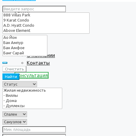
Услуги
О нас
О Компании
Контакты
Очистить
Консультация
Найти