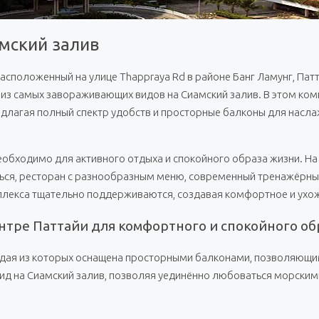
амский залив
сположенный на улице Thappraya Rd в районе Банг Ламунг, Патта
из самых завораживающих видов на Сиамский залив. В этом комп
едлагая полный спектр удобств и просторные балконы для нас
необходимо для активного отдыха и спокойного образа жизни. Н
ься, ресторан с разнообразным меню, современный тренажёрный
плекса тщательно поддерживаются, создавая комфортное и ухо
нтре Паттайи для комфортного и спокойного об
ждая из которых оснащена просторными балконами, позволяющим
ид на Сиамский залив, позволяя уединённо любоваться морским