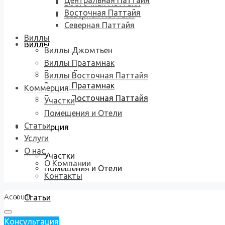
Центральная Паттайя
Восточная Паттайя
Восточная Паттайя
Северная Паттайя
Северная Паттайя
Виллы
Виллы
Виллы Джомтьен
Виллы Пратамнак
Виллы Джомтьен
Виллы Восточная Паттайя
Виллы Пратамнак
Коммерция
Виллы Восточная Паттайя
Участки
Помещения и Отели
Статьи
Коммерция
Услуги
О нас
Участки
О Компании
Помещения и Отели
Контакты
Account
Статьи
Консультация