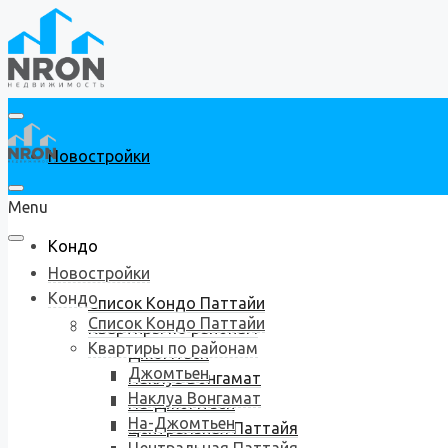
Новостройки
Menu
Кондо
Новостройки
Кондо
Список Кондо Паттайи
Список Кондо Паттайи
Квартиры по районам
Квартиры по районам
Джомтьен
Джомтьен
Наклуа Вонгамат
Наклуа Вонгамат
На-Джомтьен
На-Джомтьен
Центральная Паттайя