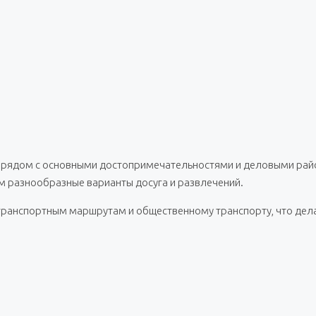
, рядом с основными достопримечательностями и деловыми райо
лям разнообразные варианты досуга и развлечений.
транспортным маршрутам и общественному транспорту, что дела