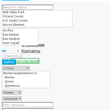
Услуги
О нас
О Компании
Контакты
Очистить
Консультация
Найти