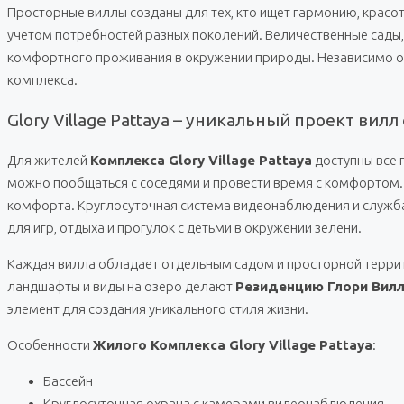
Просторные виллы созданы для тех, кто ищет гармонию, красот
учетом потребностей разных поколений. Величественные сады
комфортного проживания в окружении природы. Независимо от
комплекса.
Glory Village Pattaya – уникальный проект ви
Для жителей
Комплекса Glory Village Pattaya
доступны все 
можно пообщаться с соседями и провести время с комфортом.
комфорта. Круглосуточная система видеонаблюдения и служба
для игр, отдыха и прогулок с детьми в окружении зелени.
Каждая вилла обладает отдельным садом и просторной террит
ландшафты и виды на озеро делают
Резиденцию Глори Вил
элемент для создания уникального стиля жизни.
Особенности
Жилого Комплекса Glory Village Pattaya
:
Бассейн
Круглосуточная охрана с камерами видеонаблюдения