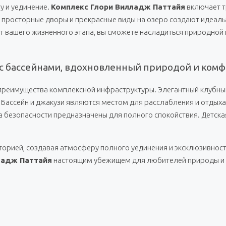
у и уединение.
Комплекс Глори Вилладж Паттайя
включает т
, просторные дворы и прекрасные виды на озеро создают идеал
 вашего жизненного этапа, вы сможете насладиться природной 
лл с бассейнами, вдохновленный природой и ком
преимущества комплексной инфраструктуры. Элегантный клубный 
 Бассейн и джакузи являются местом для расслабления и отдыха
 безопасности предназначены для полного спокойствия. Детска
орией, создавая атмосферу полного уединения и эксклюзивност
ладж Паттайя
настоящим убежищем для любителей природы и к