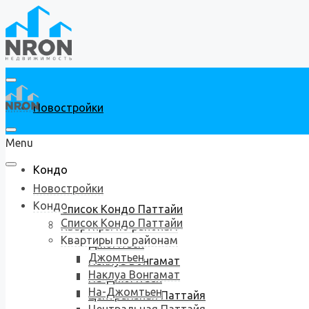
Новостройки
Menu
Кондо
Новостройки
Кондо
Список Кондо Паттайи
Список Кондо Паттайи
Квартиры по районам
Квартиры по районам
Джомтьен
Джомтьен
Наклуа Вонгамат
Наклуа Вонгамат
На-Джомтьен
На-Джомтьен
Центральная Паттайя