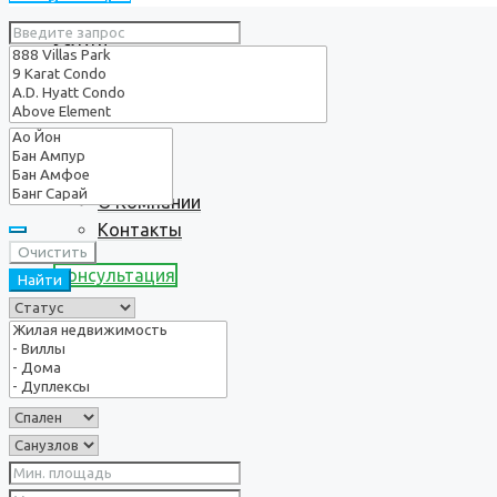
Услуги
О нас
О Компании
Контакты
Очистить
Консультация
Найти