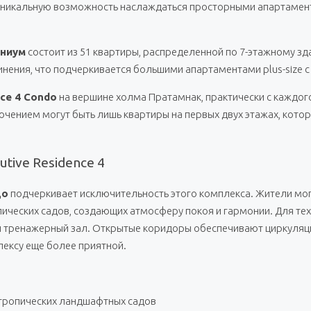
ям уникальную возможность наслаждаться просторными апартаме
иниум
состоит из 51 квартиры, распределенной по 7-этажному зд
нения, что подчеркивается большими апартаментами plus-size 
nce 4 Condo
на вершине холма Пратамнак, практически с каждог
ением могут быть лишь квартиры на первых двух этажах, которы
tive Residence 4
до
подчеркивает исключительность этого комплекса. Жители мог
ческих садов, создающих атмосферу покоя и гармонии. Для тех,
тренажерный зал. Открытые коридоры обеспечивают циркуляци
лексу еще более приятной.
 тропических ландшафтных садов