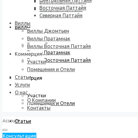
Центральная Паттайя
Восточная Паттайя
Восточная Паттайя
Северная Паттайя
Северная Паттайя
Виллы
Виллы
Виллы Джомтьен
Виллы Пратамнак
Виллы Джомтьен
Виллы Восточная Паттайя
Виллы Пратамнак
Коммерция
Виллы Восточная Паттайя
Участки
Помещения и Отели
Статьи
Коммерция
Услуги
О нас
Участки
О Компании
Помещения и Отели
Контакты
Account
Статьи
Консультация