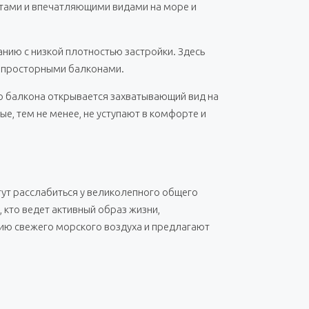
нтами и впечатляющими видами на море и
анию с низкой плотностью застройки. Здесь
с просторными балконами.
о балкона открывается захватывающий вид на
е, тем не менее, не уступают в комфорте и
ут расслабиться у великолепного общего
 кто ведет активный образ жизни,
ю свежего морского воздуха и предлагают