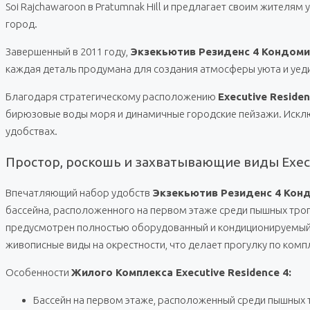
Soi Rajchawaroon в Pratumnak Hill и предлагает своим жител
город.
Завершенный в 2011 году,
Экзекьютив Резиденс 4 Кондом
каждая деталь продумана для создания атмосферы уюта и уеди
Благодаря стратегическому расположению
Executive Reside
бирюзовые воды моря и динамичные городские пейзажи. Исключ
удобствах.
Простор, роскошь и захватывающие виды Execu
Впечатляющий набор удобств
Экзекьютив Резиденс 4 Кон
бассейна, расположенного на первом этаже среди пышных тропи
предусмотрен полностью оборудованный и кондиционируемый 
живописные виды на окрестности, что делает прогулку по комп
Особенности
Жилого Комплекса Executive Residence 4:
Бассейн на первом этаже, расположенный среди пышных