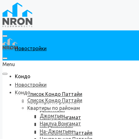
Новостройки
Menu
Кондо
Новостройки
Кондо
Список Кондо Паттайи
Список Кондо Паттайи
Квартиры по районам
Квартиры по районам
Джомтьен
Джомтьен
Наклуа Вонгамат
Наклуа Вонгамат
На-Джомтьен
На-Джомтьен
Центральная Паттайя