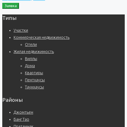
Заявка
Типы
Участки
Коммерческая недвижимость
Отели
Жилая недвижимость
Виллы
Дома
Квартиры
Пентхаусы
Таунхаусы
Районы
Джомтьен
Банг Тао
Пратамнак