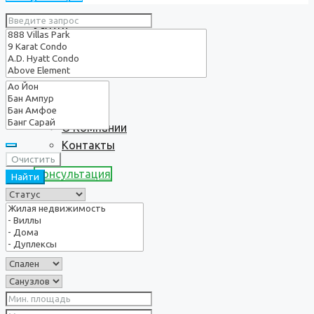
Услуги
О нас
О Компании
Контакты
Очистить
Консультация
Найти