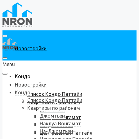
Новостройки
Menu
Кондо
Новостройки
Кондо
Список Кондо Паттайи
Список Кондо Паттайи
Квартиры по районам
Квартиры по районам
Джомтьен
Джомтьен
Наклуа Вонгамат
Наклуа Вонгамат
На-Джомтьен
На-Джомтьен
Центральная Паттайя