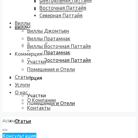
Центральная Паттайя
Восточная Паттайя
Восточная Паттайя
Северная Паттайя
Северная Паттайя
Виллы
Виллы
Виллы Джомтьен
Виллы Пратамнак
Виллы Джомтьен
Виллы Восточная Паттайя
Виллы Пратамнак
Коммерция
Виллы Восточная Паттайя
Участки
Помещения и Отели
Статьи
Коммерция
Услуги
О нас
Участки
О Компании
Помещения и Отели
Контакты
Account
Статьи
Консультация