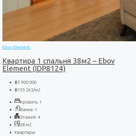
Ebov Element
Квартира 1 спальня 38м2 – Ebov
Element (IDP8124)
฿5 900 000
฿155 263
/м2
Кровать:
1
Ванна:
1
Этажей:
4
38
м2
Квартиры