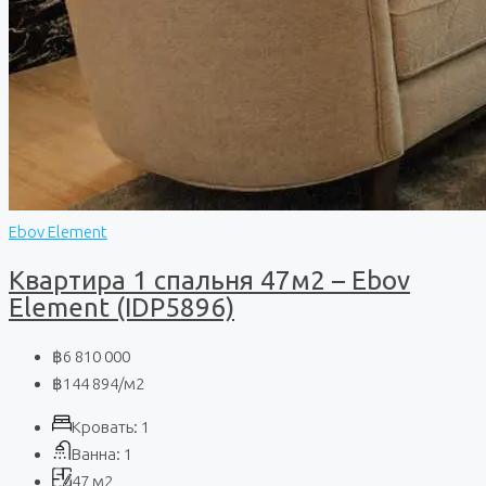
Ebov Element
Квартира 1 спальня 47м2 – Ebov
Element (IDP5896)
฿6 810 000
฿144 894
/м2
Кровать:
1
Ванна:
1
47
м2