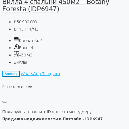
Вилла 4 спальни 450м2 – Botany
Foresta (IDP6947)
฿50 900 000
฿113 111
/м2
Кроватей:
4
Ванн:
4
450
м2
Виллы
WhatsApp
Telegram
Звонок
Связаться с нами
Пожалуйста, назовите ID объекта менеджеру
Продажа недвижимости в Паттайе - IDP6947