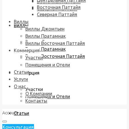
Центральная Паттайя
Восточная Паттайя
Восточная Паттайя
Северная Паттайя
Северная Паттайя
Виллы
Виллы
Виллы Джомтьен
Виллы Пратамнак
Виллы Джомтьен
Виллы Восточная Паттайя
Виллы Пратамнак
Коммерция
Виллы Восточная Паттайя
Участки
Помещения и Отели
Статьи
Коммерция
Услуги
О нас
Участки
О Компании
Помещения и Отели
Контакты
Account
Статьи
Консультация