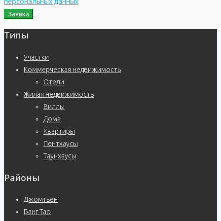
персональных данных
Заявка
Типы
Участки
Коммерческая недвижимость
Отели
Жилая недвижимость
Виллы
Дома
Квартиры
Пентхаусы
Таунхаусы
Районы
Джомтьен
Банг Тао