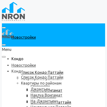
Новостройки
Menu
Кондо
Новостройки
Кондо
Список Кондо Паттайи
Список Кондо Паттайи
Квартиры по районам
Квартиры по районам
Джомтьен
Джомтьен
Наклуа Вонгамат
Наклуа Вонгамат
На-Джомтьен
На-Джомтьен
Центральная Паттайя