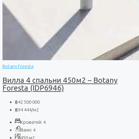
Botany Foresta
Вилла 4 спальни 450м2 – Botany
Foresta (IDP6946)
฿42 500 000
฿94 444
/м2
Кроватей:
4
Ванн:
4
450
м2