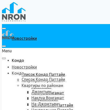
Новостройки
Menu
Кондо
Новостройки
Кондо
Список Кондо Паттайи
Список Кондо Паттайи
Квартиры по районам
Квартиры по районам
Джомтьен
Джомтьен
Наклуа Вонгамат
Наклуа Вонгамат
На-Джомтьен
На-Джомтьен
Центральная Паттайя