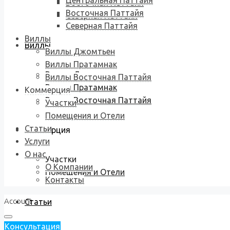
Центральная Паттайя
Восточная Паттайя
Восточная Паттайя
Северная Паттайя
Северная Паттайя
Виллы
Виллы
Виллы Джомтьен
Виллы Пратамнак
Виллы Джомтьен
Виллы Восточная Паттайя
Виллы Пратамнак
Коммерция
Виллы Восточная Паттайя
Участки
Помещения и Отели
Статьи
Коммерция
Услуги
О нас
Участки
О Компании
Помещения и Отели
Контакты
Account
Статьи
Консультация