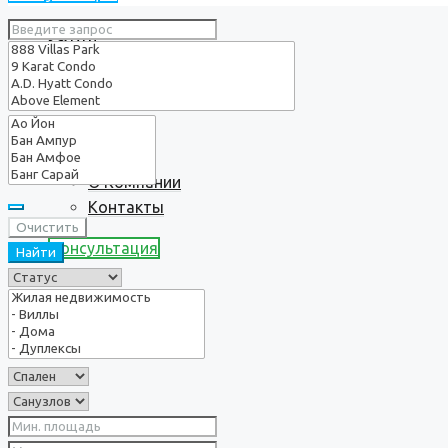
Услуги
О нас
О Компании
Контакты
Очистить
Консультация
Найти