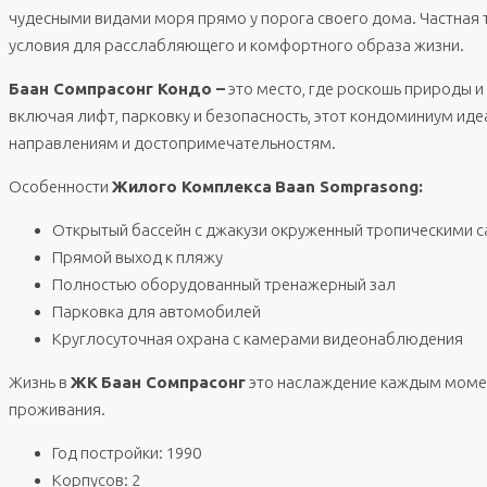
чудесными видами моря прямо у порога своего дома. Частная 
условия для расслабляющего и комфортного образа жизни.
Баан Сомпрасонг Кондо –
это место, где роскошь природы 
включая лифт, парковку и безопасность, этот кондоминиум идеа
направлениям и достопримечательностям.
Особенности
Жилого Комплекса
Baan Somprasong:
Открытый бассейн с джакузи окруженный тропическими 
Прямой выход к пляжу
Полностью оборудованный тренажерный зал
Парковка для автомобилей
Круглосуточная охрана с камерами видеонаблюдения
Жизнь в
ЖК
Баан Сомпрасонг
это наслаждение каждым момен
проживания.
Год постройки: 1990
Корпусов: 2