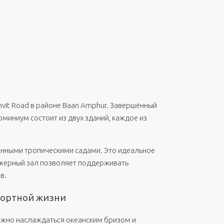
vit Road в районе Baan Amphur. Завершённый
оминиум состоит из двух зданий, каждое из
енными тропическими садами. Это идеальное
ажерный зал позволяет поддерживать
в.
фортной жизни
ожно наслаждаться океанским бризом и