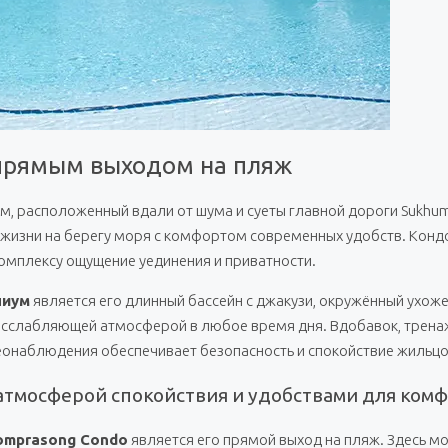
 прямым выходом на пляж
м, расположенный вдали от шума и суеты главной дороги Sukhum
ой жизни на берегу моря с комфортом современных удобств. Конд
комплексу ощущение уединения и приватности.
ниум
является его длинный бассейн с джакузи, окружённый ухож
 расслабляющей атмосферой в любое время дня. Вдобавок, трен
деонаблюдения обеспечивает безопасность и спокойствие жильцо
атмосферой спокойствия и удобствами для ком
omprasong Condo
является его прямой выход на пляж. Здесь м