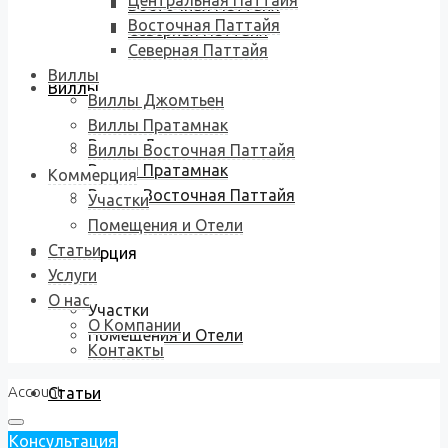
Центральная Паттайя
Восточная Паттайя
Восточная Паттайя
Северная Паттайя
Северная Паттайя
Виллы
Виллы
Виллы Джомтьен
Виллы Пратамнак
Виллы Джомтьен
Виллы Восточная Паттайя
Виллы Пратамнак
Коммерция
Виллы Восточная Паттайя
Участки
Помещения и Отели
Статьи
Коммерция
Услуги
О нас
Участки
О Компании
Помещения и Отели
Контакты
Account
Статьи
Консультация