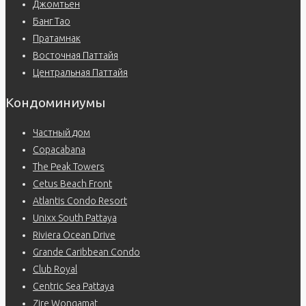
Джомтьен
Банг Тао
Пратамнак
Восточная Паттайя
Центральная Паттайя
Кондоминиумы
Частный дом
Copacabana
The Peak Towers
Cetus Beach Front
Atlantis Condo Resort
Unixx South Pattaya
Riviera Ocean Drive
Grande Caribbean Condo
Club Royal
Centric Sea Pattaya
Zire Wongamat