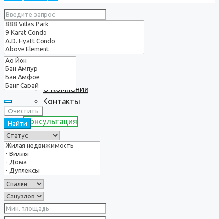
Услуги
О нас
О Компании
Контакты
Очистить
Консультация
Найти