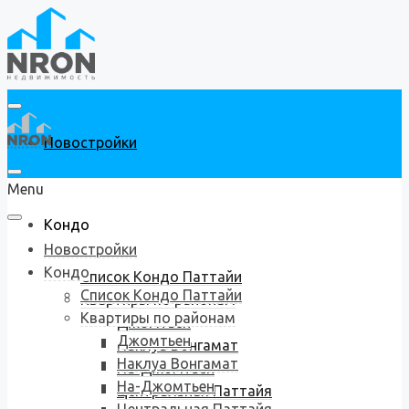
Новостройки
Menu
Кондо
Новостройки
Кондо
Список Кондо Паттайи
Список Кондо Паттайи
Квартиры по районам
Квартиры по районам
Джомтьен
Джомтьен
Наклуа Вонгамат
Наклуа Вонгамат
На-Джомтьен
На-Джомтьен
Центральная Паттайя