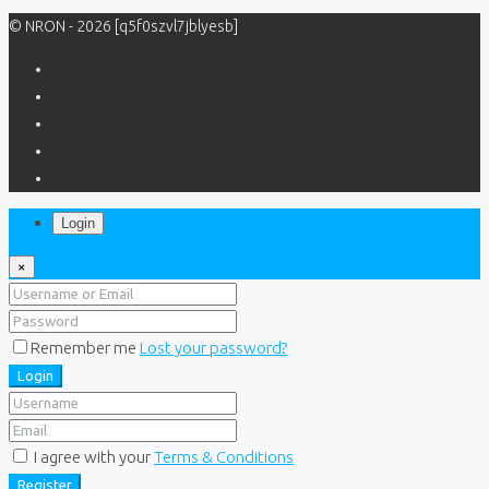
© NRON - 2026 [q5f0szvl7jblyesb]
Login
×
Remember me
Lost your password?
Login
I agree with your
Terms & Conditions
Register