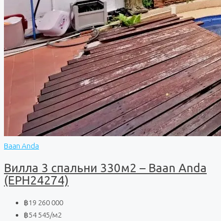
Baan Anda
Вилла 3 спальни 330м2 – Baan Anda
(EPH24274)
฿19 260 000
฿54 545
/м2