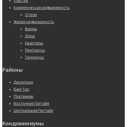
Участки
Коммерческая недвижимость
Отели
Жилая недвижимость
Виллы
Дома
Квартиры
Пентхаусы
Таунхаусы
Районы
Джомтьен
Банг Тао
Пратамнак
Восточная Паттайя
Центральная Паттайя
Кондоминиумы