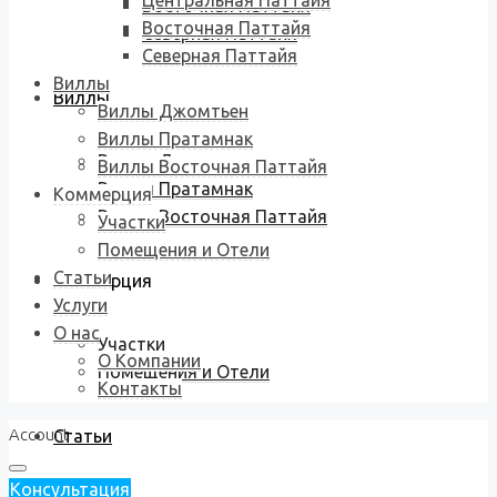
Центральная Паттайя
Восточная Паттайя
Восточная Паттайя
Северная Паттайя
Северная Паттайя
Виллы
Виллы
Виллы Джомтьен
Виллы Пратамнак
Виллы Джомтьен
Виллы Восточная Паттайя
Виллы Пратамнак
Коммерция
Виллы Восточная Паттайя
Участки
Помещения и Отели
Статьи
Коммерция
Услуги
О нас
Участки
О Компании
Помещения и Отели
Контакты
Account
Статьи
Консультация