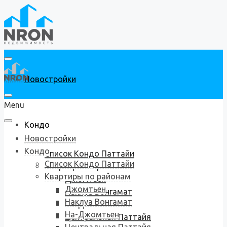
Новостройки
Menu
Кондо
Новостройки
Кондо
Список Кондо Паттайи
Список Кондо Паттайи
Квартиры по районам
Квартиры по районам
Джомтьен
Джомтьен
Наклуа Вонгамат
Наклуа Вонгамат
На-Джомтьен
На-Джомтьен
Центральная Паттайя