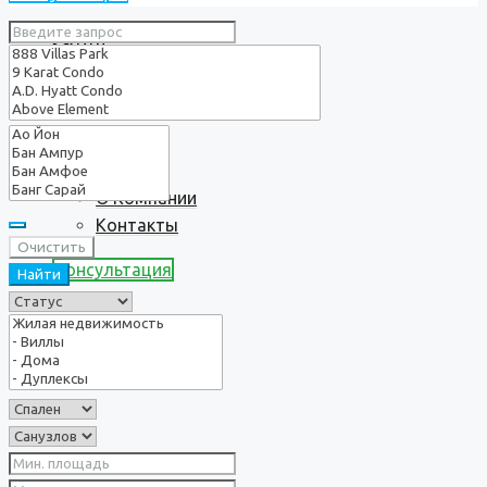
Услуги
О нас
О Компании
Контакты
Очистить
Консультация
Найти