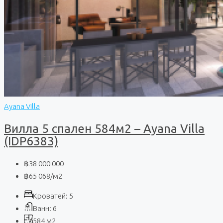
Ayana Villa
Вилла 5 спален 584м2 – Ayana Villa
(IDP6383)
฿38 000 000
฿65 068
/м2
Кроватей:
5
Ванн:
6
584
м2