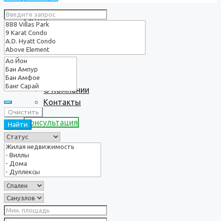
Услуги
О нас
О Компании
Контакты
Очистить
Консультация
Найти