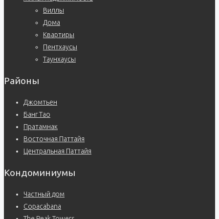
Виллы
Дома
Квартиры
Пентхаусы
Таунхаусы
Районы
Джомтьен
Банг Тао
Пратамнак
Восточная Паттайя
Центральная Паттайя
Кондоминиумы
Частный дом
Copacabana
The Peak Towers