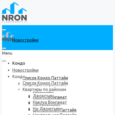
Новостройки
Menu
Кондо
Новостройки
Кондо
Список Кондо Паттайи
Список Кондо Паттайи
Квартиры по районам
Квартиры по районам
Джомтьен
Джомтьен
Наклуа Вонгамат
Наклуа Вонгамат
На-Джомтьен
На-Джомтьен
Центральная Паттайя