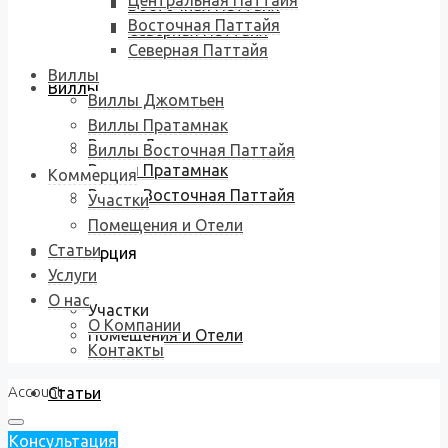
Центральная Паттайя
Восточная Паттайя
Восточная Паттайя
Северная Паттайя
Северная Паттайя
Виллы
Виллы
Виллы Джомтьен
Виллы Пратамнак
Виллы Джомтьен
Виллы Восточная Паттайя
Виллы Пратамнак
Коммерция
Виллы Восточная Паттайя
Участки
Помещения и Отели
Статьи
Коммерция
Услуги
О нас
Участки
О Компании
Помещения и Отели
Контакты
Account
Статьи
Консультация