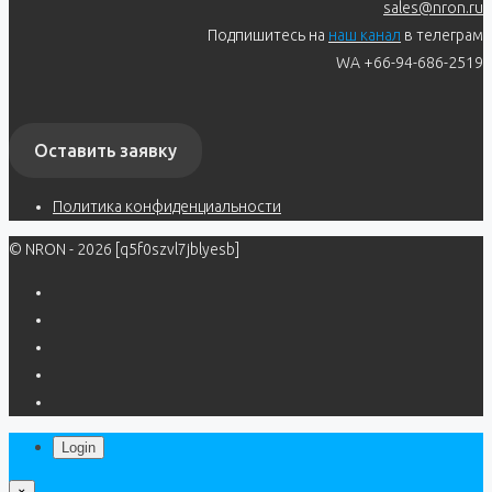
sales@nron.ru
Подпишитесь на
наш канал
в телеграм
WA +66-94-686-2519
Оставить заявку
Политика конфиденциальности
© NRON - 2026 [q5f0szvl7jblyesb]
Login
×