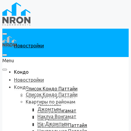
Новостройки
Menu
Кондо
Новостройки
Кондо
Список Кондо Паттайи
Список Кондо Паттайи
Квартиры по районам
Квартиры по районам
Джомтьен
Джомтьен
Наклуа Вонгамат
Наклуа Вонгамат
На-Джомтьен
На-Джомтьен
Центральная Паттайя