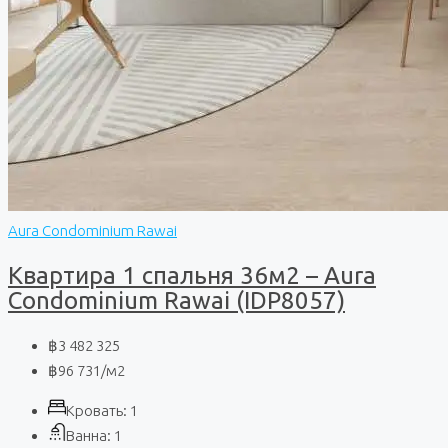
Aura Condominium Rawai
Квартира 1 спальня 36м2 – Aura
Condominium Rawai (IDP8057)
฿3 482 325
฿96 731
/м2
Кровать:
1
Ванна:
1