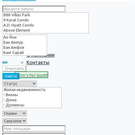
Услуги
О нас
О Компании
Контакты
Очистить
Консультация
Найти