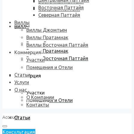
Центральная Паттайя
Восточная Паттайя
Восточная Паттайя
Северная Паттайя
Северная Паттайя
Виллы
Виллы
Виллы Джомтьен
Виллы Пратамнак
Виллы Джомтьен
Виллы Восточная Паттайя
Виллы Пратамнак
Коммерция
Виллы Восточная Паттайя
Участки
Помещения и Отели
Статьи
Коммерция
Услуги
О нас
Участки
О Компании
Помещения и Отели
Контакты
Account
Статьи
Консультация