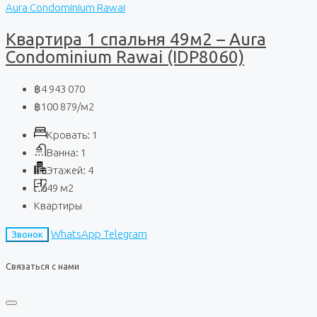
Aura Condominium Rawai
Квартира 1 спальня 49м2 – Aura
Condominium Rawai (IDP8060)
฿4 943 070
฿100 879
/м2
Кровать:
1
Ванна:
1
Этажей:
4
49
м2
Квартиры
WhatsApp
Telegram
Звонок
Связаться с нами