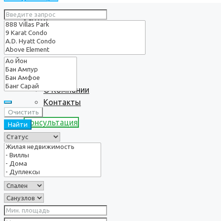
Услуги
О нас
О Компании
Контакты
Очистить
Консультация
Найти