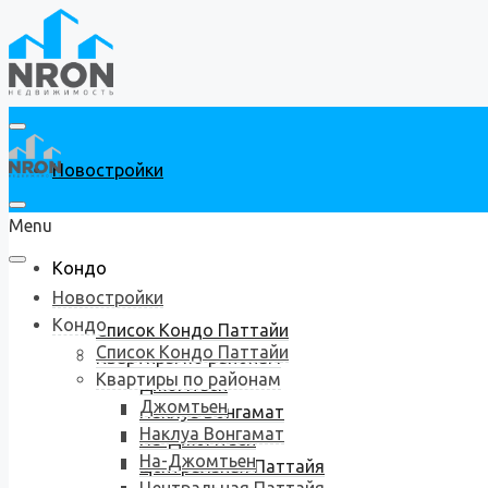
Новостройки
Menu
Кондо
Новостройки
Кондо
Список Кондо Паттайи
Список Кондо Паттайи
Квартиры по районам
Квартиры по районам
Джомтьен
Джомтьен
Наклуа Вонгамат
Наклуа Вонгамат
На-Джомтьен
На-Джомтьен
Центральная Паттайя