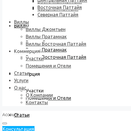
Центральная Паттайя
Восточная Паттайя
Восточная Паттайя
Северная Паттайя
Северная Паттайя
Виллы
Виллы
Виллы Джомтьен
Виллы Пратамнак
Виллы Джомтьен
Виллы Восточная Паттайя
Виллы Пратамнак
Коммерция
Виллы Восточная Паттайя
Участки
Помещения и Отели
Статьи
Коммерция
Услуги
О нас
Участки
О Компании
Помещения и Отели
Контакты
Account
Статьи
Консультация