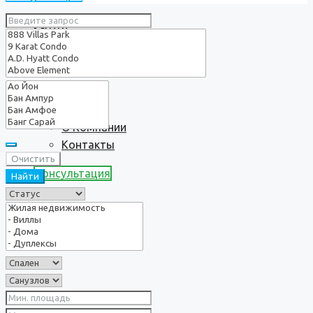
Услуги
О нас
О Компании
Контакты
Очистить
Консультация
Найти