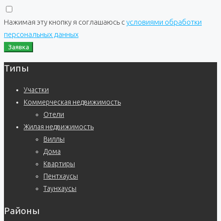
Нажимая эту кнопку я соглашаюсь с
условиями обработки
персональных данных
Заявка
Типы
Участки
Коммерческая недвижимость
Отели
Жилая недвижимость
Виллы
Дома
Квартиры
Пентхаусы
Таунхаусы
Районы