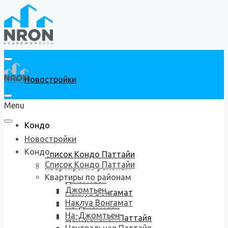
Новостройки
Menu
Кондо
Новостройки
Кондо
Список Кондо Паттайи
Список Кондо Паттайи
Квартиры по районам
Квартиры по районам
Джомтьен
Джомтьен
Наклуа Вонгамат
Наклуа Вонгамат
На-Джомтьен
На-Джомтьен
Центральная Паттайя