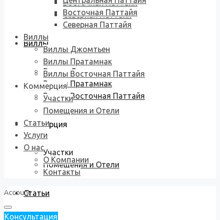
Центральная Паттайя
Восточная Паттайя
Восточная Паттайя
Северная Паттайя
Северная Паттайя
Виллы
Виллы
Виллы Джомтьен
Виллы Пратамнак
Виллы Джомтьен
Виллы Восточная Паттайя
Виллы Пратамнак
Коммерция
Виллы Восточная Паттайя
Участки
Помещения и Отели
Статьи
Коммерция
Услуги
О нас
Участки
О Компании
Помещения и Отели
Контакты
Account
Статьи
Консультация