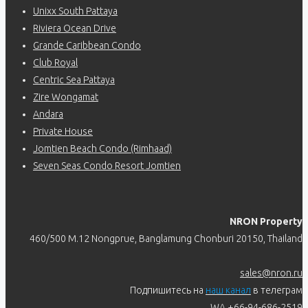
Unixx South Pattaya
Riviera Ocean Drive
Grande Caribbean Condo
Club Royal
Centric Sea Pattaya
Zire Wongamat
Andara
Private House
Jomtien Beach Condo (Rimhaad)
Seven Seas Condo Resort Jomtien
NRON Property
460/500 M.12 Nongprue, Banglamung Chonburi 20150, Thailand
sales@nron.ru
Подпишитесь на
наш канал
в телеграм
WA +66-94-686-2519