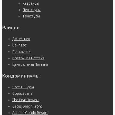
Квартиры
Пентхаусы
Таунхаусы
Районы
Джомтьен
Банг Тао
Пратамнак
Восточная Паттайя
Центральная Паттайя
Кондоминиумы
Частный дом
Copacabana
The Peak Towers
Cetus Beach Front
Atlantis Condo Resort