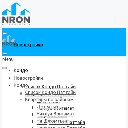
Новостройки
Menu
Кондо
Новостройки
Кондо
Список Кондо Паттайи
Список Кондо Паттайи
Квартиры по районам
Квартиры по районам
Джомтьен
Джомтьен
Наклуа Вонгамат
Наклуа Вонгамат
На-Джомтьен
На-Джомтьен
Центральная Паттайя