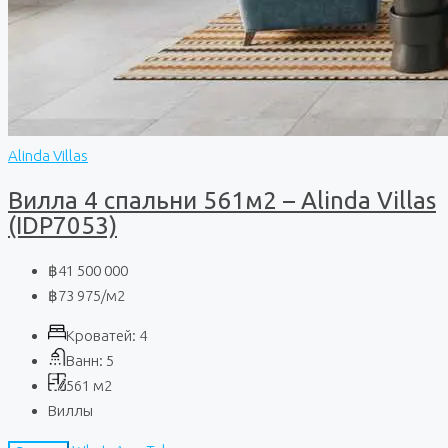
Alinda Villas
Вилла 4 спальни 561м2 – Alinda Villas
(IDP7053)
฿41 500 000
฿73 975
/м2
Кроватей:
4
Ванн:
5
561
м2
Виллы