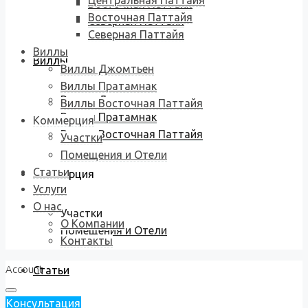
Центральная Паттайя
Восточная Паттайя
Восточная Паттайя
Северная Паттайя
Северная Паттайя
Виллы
Виллы
Виллы Джомтьен
Виллы Пратамнак
Виллы Джомтьен
Виллы Восточная Паттайя
Виллы Пратамнак
Коммерция
Виллы Восточная Паттайя
Участки
Помещения и Отели
Статьи
Коммерция
Услуги
О нас
Участки
О Компании
Помещения и Отели
Контакты
Account
Статьи
Консультация