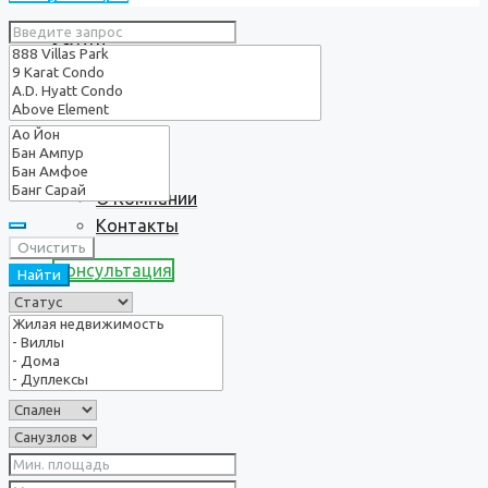
Услуги
О нас
О Компании
Контакты
Очистить
Консультация
Найти