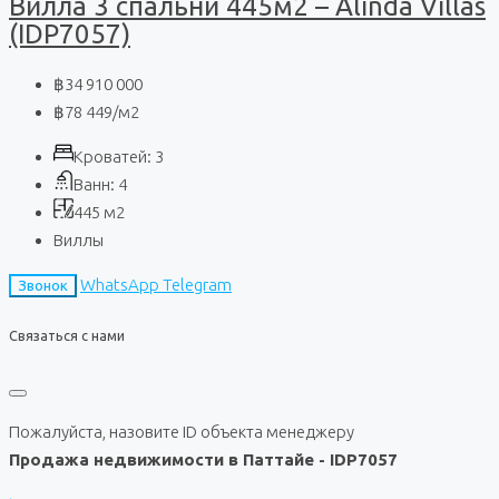
Вилла 3 спальни 445м2 – Alinda Villas
(IDP7057)
฿34 910 000
฿78 449
/м2
Кроватей:
3
Ванн:
4
445
м2
Виллы
WhatsApp
Telegram
Звонок
Связаться с нами
Пожалуйста, назовите ID объекта менеджеру
Продажа недвижимости в Паттайе - IDP7057