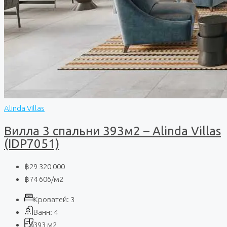
Alinda Villas
Вилла 3 спальни 393м2 – Alinda Villas
(IDP7051)
฿29 320 000
฿74 606
/м2
Кроватей:
3
Ванн:
4
393
м2