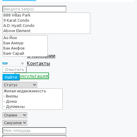
Услуги
О нас
О Компании
Контакты
Очистить
Консультация
Найти