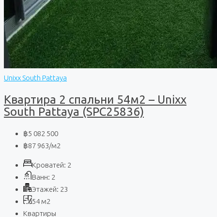
Unixx South Pattaya
Квартира 2 спальни 54м2 – Unixx
South Pattaya (SPC25836)
฿5 082 500
฿87 963
/м2
Кроватей:
2
Ванн:
2
Этажей:
23
54
м2
Квартиры