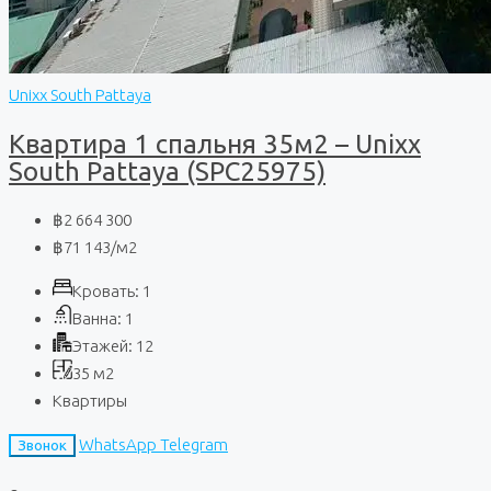
Unixx South Pattaya
Квартира 1 спальня 35м2 – Unixx
South Pattaya (SPC25975)
฿2 664 300
฿71 143
/м2
Кровать:
1
Ванна:
1
Этажей:
12
35
м2
Квартиры
WhatsApp
Telegram
Звонок