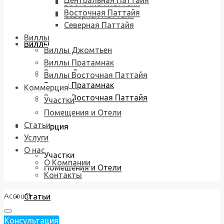
Центральная Паттайя
Восточная Паттайя
Восточная Паттайя
Северная Паттайя
Северная Паттайя
Виллы
Виллы
Виллы Джомтьен
Виллы Пратамнак
Виллы Джомтьен
Виллы Восточная Паттайя
Виллы Пратамнак
Коммерция
Виллы Восточная Паттайя
Участки
Помещения и Отели
Статьи
Коммерция
Услуги
О нас
Участки
О Компании
Помещения и Отели
Контакты
Account
Статьи
Консультация