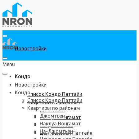
Новостройки
Menu
Кондо
Новостройки
Кондо
Список Кондо Паттайи
Список Кондо Паттайи
Квартиры по районам
Квартиры по районам
Джомтьен
Джомтьен
Наклуа Вонгамат
Наклуа Вонгамат
На-Джомтьен
На-Джомтьен
Центральная Паттайя