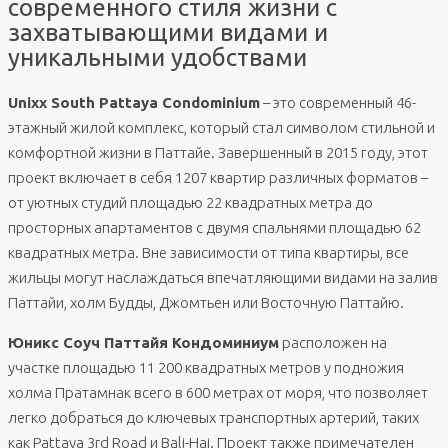
современного стиля жизни с
захватывающими видами и
уникальными удобствами
Unixx South Pattaya Condominium
– это современный 46-
этажный жилой комплекс, который стал символом стильной и
комфортной жизни в Паттайе. Завершенный в 2015 году, этот
проект включает в себя 1207 квартир различных форматов –
от уютных студий площадью 22 квадратных метра до
просторных апартаментов с двумя спальнями площадью 62
квадратных метра. Вне зависимости от типа квартиры, все
жильцы могут наслаждаться впечатляющими видами на залив
Паттайи, холм Будды, Джомтьен или Восточную Паттайю.
Юникс Соуч Паттайя Кондоминиум
расположен на
участке площадью 11 200 квадратных метров у подножия
холма Пратамнак всего в 600 метрах от моря, что позволяет
легко добраться до ключевых транспортных артерий, таких
как Pattaya 3rd Road и Bali-Hai. Проект также примечателен