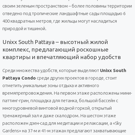
своим зеленым пространством – более половины территории
отведено под тропические ландшафтные сады площадью 6
400 квадратных метров, где жильцы могут насладиться
природой и тишиной.
Unixx South Pattaya – высотный жилой
комплекс, предлагающий роскошные
квартиры и впечатляющий набор удобств
Среди множества удобств, которые выделяют
Unixx South
Pattaya Condo
среди других проектов в городе, стоит
отметить уникальные зоны отдыха и активного
времяпрепровождения. На первом этаже расположены мини-
паттинг-грин, площадка для петанка, большой бассейн с
многоуровневой винтовой водной горкой, открытый
тренажерный зал и даже скалодром. На шестом этаже
расположен дзен-сад для медитации и релаксации, а «Sky
Gardens» на 37-м и 41-м этажах предлагают захватывающие