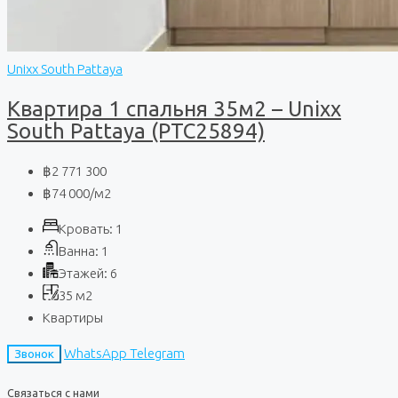
Unixx South Pattaya
Квартира 1 спальня 35м2 – Unixx
South Pattaya (PTC25894)
฿2 771 300
฿74 000
/м2
Кровать:
1
Ванна:
1
Этажей:
6
35
м2
Квартиры
WhatsApp
Telegram
Звонок
Связаться с нами