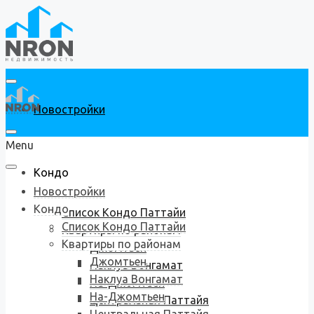
Новостройки
Menu
Кондо
Новостройки
Кондо
Список Кондо Паттайи
Список Кондо Паттайи
Квартиры по районам
Квартиры по районам
Джомтьен
Джомтьен
Наклуа Вонгамат
Наклуа Вонгамат
На-Джомтьен
На-Джомтьен
Центральная Паттайя