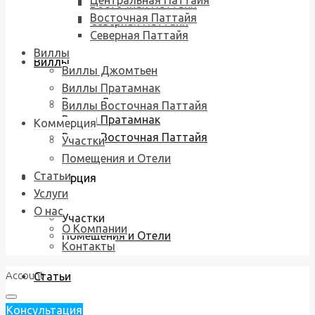
Центральная Паттайя
Восточная Паттайя
Восточная Паттайя
Северная Паттайя
Северная Паттайя
Виллы
Виллы
Виллы Джомтьен
Виллы Пратамнак
Виллы Джомтьен
Виллы Восточная Паттайя
Виллы Пратамнак
Коммерция
Виллы Восточная Паттайя
Участки
Помещения и Отели
Статьи
Коммерция
Услуги
О нас
Участки
О Компании
Помещения и Отели
Контакты
Account
Статьи
Консультация