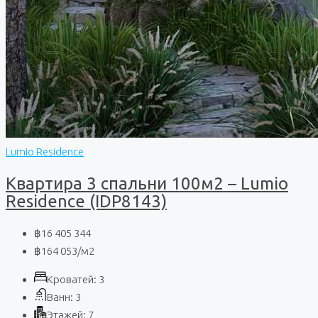
Lumio Residence
Квартира 3 спальни 100м2 – Lumio
Residence (IDP8143)
฿16 405 344
฿164 053
/м2
Кроватей:
3
Ванн:
3
Этажей:
7