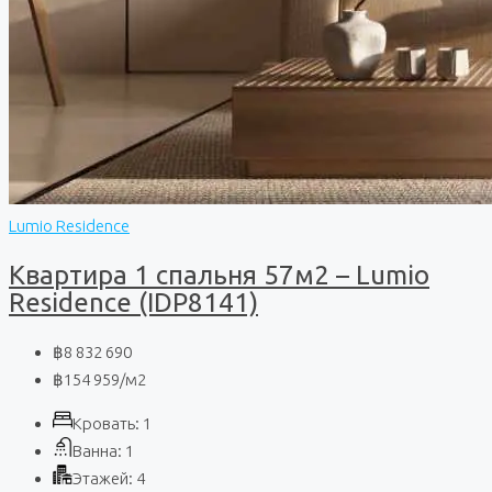
Lumio Residence
Квартира 1 спальня 57м2 – Lumio
Residence (IDP8141)
฿8 832 690
฿154 959
/м2
Кровать:
1
Ванна:
1
Этажей:
4