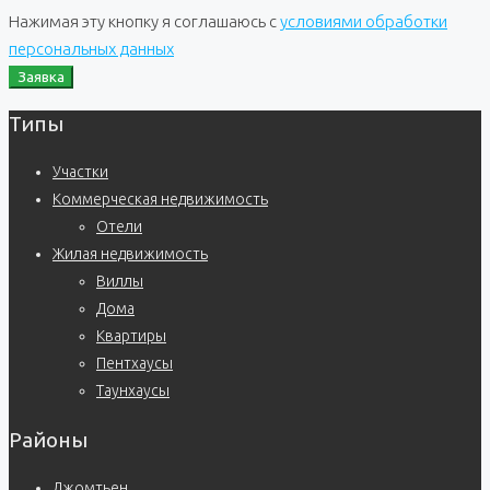
Нажимая эту кнопку я соглашаюсь с
условиями обработки
персональных данных
Заявка
Типы
Участки
Коммерческая недвижимость
Отели
Жилая недвижимость
Виллы
Дома
Квартиры
Пентхаусы
Таунхаусы
Районы
Джомтьен