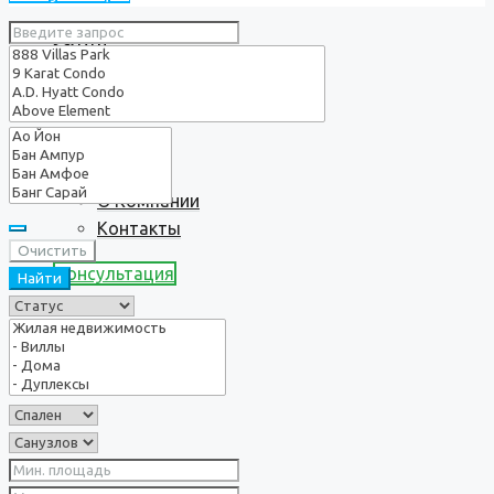
Услуги
О нас
О Компании
Контакты
Очистить
Консультация
Найти