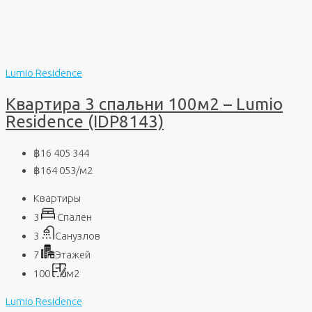
Lumio Residence
Квартира 3 спальни 100м2 – Lumio
Residence (IDP8143)
฿16 405 344
฿164 053
/м2
Квартиры
3
Спален
3
Санузлов
7
Этажей
100
м2
Lumio Residence