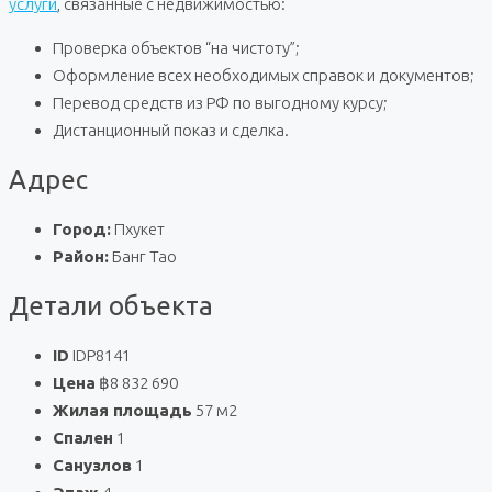
услуги
, связанные с недвижимостью:
Проверка объектов “на чистоту”;
Оформление всех необходимых справок и документов;
Перевод средств из РФ по выгодному курсу;
Дистанционный показ и сделка.
Адрес
Город:
Пхукет
Район:
Банг Тао
Детали объекта
ID
IDP8141
Цена
฿8 832 690
Жилая площадь
57 м2
Спален
1
Санузлов
1