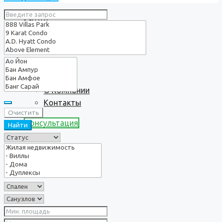
Услуги
О нас
О Компании
Контакты
Очистить
Консультация
Найти