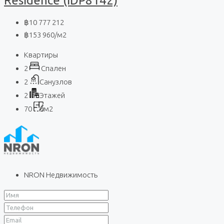
Residence (IDP8142)
฿10 777 212
฿153 960
/м2
Квартиры
2
Спален
2
Санузлов
2
Этажей
70
м2
NRON Недвижимость