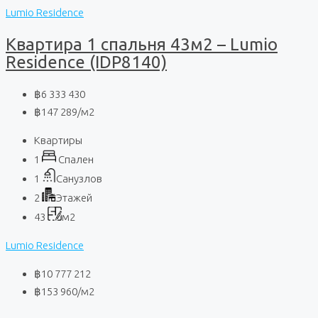
Lumio Residence
Квартира 1 спальня 43м2 – Lumio
Residence (IDP8140)
฿6 333 430
฿147 289
/м2
Квартиры
1
Спален
1
Санузлов
2
Этажей
43
м2
Lumio Residence
฿10 777 212
฿153 960
/м2