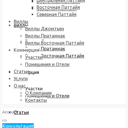
Центральная Паттайя
Восточная Паттайя
Восточная Паттайя
Северная Паттайя
Северная Паттайя
Виллы
Виллы
Виллы Джомтьен
Виллы Пратамнак
Виллы Джомтьен
Виллы Восточная Паттайя
Виллы Пратамнак
Коммерция
Виллы Восточная Паттайя
Участки
Помещения и Отели
Статьи
Коммерция
Услуги
О нас
Участки
О Компании
Помещения и Отели
Контакты
Account
Статьи
Консультация