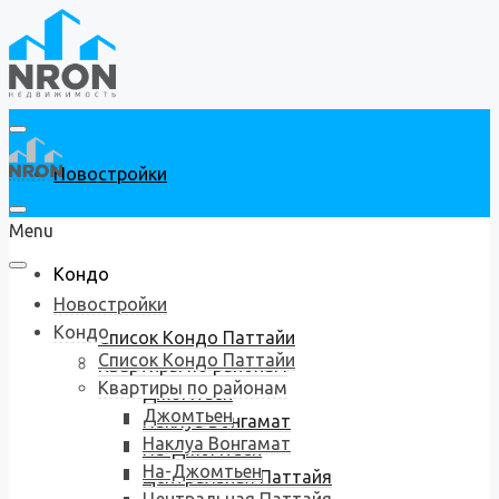
Новостройки
Menu
Кондо
Новостройки
Кондо
Список Кондо Паттайи
Список Кондо Паттайи
Квартиры по районам
Квартиры по районам
Джомтьен
Джомтьен
Наклуа Вонгамат
Наклуа Вонгамат
На-Джомтьен
На-Джомтьен
Центральная Паттайя