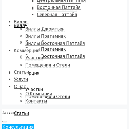
Центральная Паттайя
Восточная Паттайя
Восточная Паттайя
Северная Паттайя
Северная Паттайя
Виллы
Виллы
Виллы Джомтьен
Виллы Пратамнак
Виллы Джомтьен
Виллы Восточная Паттайя
Виллы Пратамнак
Коммерция
Виллы Восточная Паттайя
Участки
Помещения и Отели
Статьи
Коммерция
Услуги
О нас
Участки
О Компании
Помещения и Отели
Контакты
Account
Статьи
Консультация