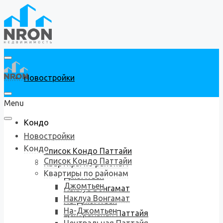
Новостройки
Menu
Кондо
Новостройки
Кондо
Список Кондо Паттайи
Список Кондо Паттайи
Квартиры по районам
Квартиры по районам
Джомтьен
Джомтьен
Наклуа Вонгамат
Наклуа Вонгамат
На-Джомтьен
На-Джомтьен
Центральная Паттайя