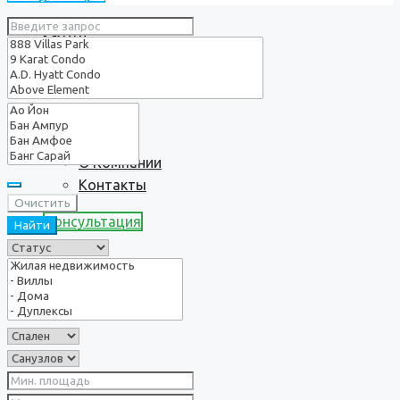
Услуги
О нас
О Компании
Контакты
Очистить
Консультация
Найти