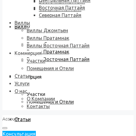
Центральная Паттайя
Восточная Паттайя
Восточная Паттайя
Северная Паттайя
Северная Паттайя
Виллы
Виллы
Виллы Джомтьен
Виллы Пратамнак
Виллы Джомтьен
Виллы Восточная Паттайя
Виллы Пратамнак
Коммерция
Виллы Восточная Паттайя
Участки
Помещения и Отели
Статьи
Коммерция
Услуги
О нас
Участки
О Компании
Помещения и Отели
Контакты
Account
Статьи
Консультация