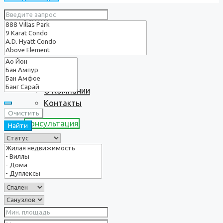
Услуги
О нас
О Компании
Контакты
Очистить
Консультация
Найти