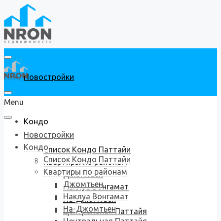
Новостройки
Menu
Кондо
Новостройки
Кондо
Список Кондо Паттайи
Список Кондо Паттайи
Квартиры по районам
Квартиры по районам
Джомтьен
Джомтьен
Наклуа Вонгамат
Наклуа Вонгамат
На-Джомтьен
На-Джомтьен
Центральная Паттайя