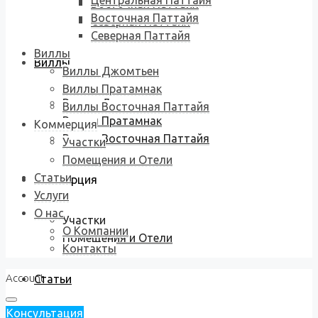
Центральная Паттайя
Восточная Паттайя
Восточная Паттайя
Северная Паттайя
Северная Паттайя
Виллы
Виллы
Виллы Джомтьен
Виллы Пратамнак
Виллы Джомтьен
Виллы Восточная Паттайя
Виллы Пратамнак
Коммерция
Виллы Восточная Паттайя
Участки
Помещения и Отели
Статьи
Коммерция
Услуги
О нас
Участки
О Компании
Помещения и Отели
Контакты
Account
Статьи
Консультация