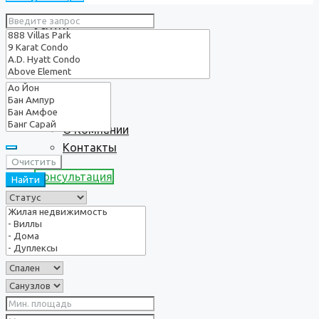
Услуги
О нас
О Компании
Контакты
Очистить
Консультация
Найти