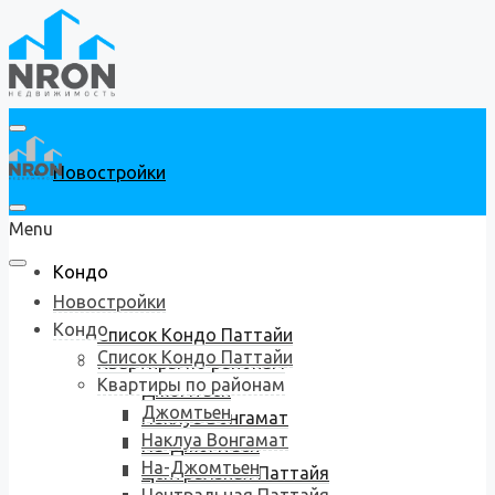
Новостройки
Menu
Кондо
Новостройки
Кондо
Список Кондо Паттайи
Список Кондо Паттайи
Квартиры по районам
Квартиры по районам
Джомтьен
Джомтьен
Наклуа Вонгамат
Наклуа Вонгамат
На-Джомтьен
На-Джомтьен
Центральная Паттайя