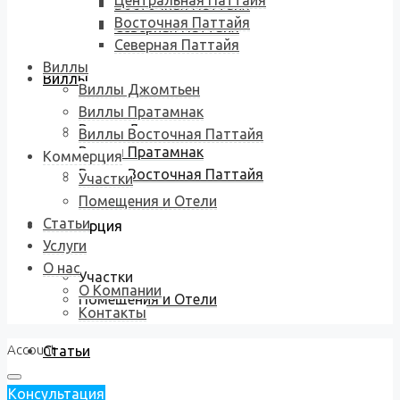
Центральная Паттайя
Восточная Паттайя
Восточная Паттайя
Северная Паттайя
Северная Паттайя
Виллы
Виллы
Виллы Джомтьен
Виллы Пратамнак
Виллы Джомтьен
Виллы Восточная Паттайя
Виллы Пратамнак
Коммерция
Виллы Восточная Паттайя
Участки
Помещения и Отели
Статьи
Коммерция
Услуги
О нас
Участки
О Компании
Помещения и Отели
Контакты
Account
Статьи
Консультация