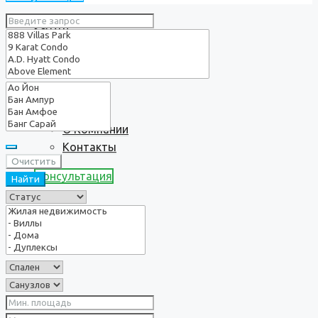
Услуги
О нас
О Компании
Контакты
Очистить
Консультация
Найти