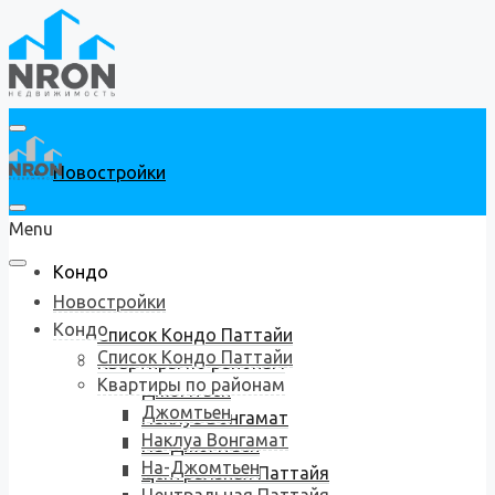
Новостройки
Menu
Кондо
Новостройки
Кондо
Список Кондо Паттайи
Список Кондо Паттайи
Квартиры по районам
Квартиры по районам
Джомтьен
Джомтьен
Наклуа Вонгамат
Наклуа Вонгамат
На-Джомтьен
На-Джомтьен
Центральная Паттайя