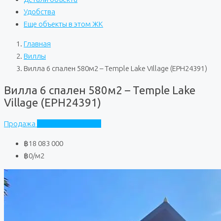
Удобства
Еще объекты в этом ЖК
Главная
Виллы
Вилла 6 спален 580м2 – Temple Lake Village (EPH24391)
Вилла 6 спален 580м2 – Temple Lake
Village (EPH24391)
Продажа
Temple Lake Village
฿18 083 000
฿0
/м2