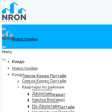
Новостройки
Menu
Кондо
Новостройки
Кондо
Список Кондо Паттайи
Список Кондо Паттайи
Квартиры по районам
Квартиры по районам
Джомтьен
Джомтьен
Наклуа Вонгамат
Наклуа Вонгамат
На-Джомтьен
На-Джомтьен
Центральная Паттайя