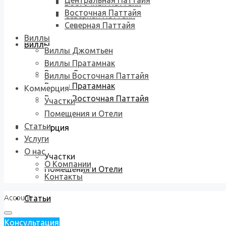
Центральная Паттайя
Восточная Паттайя
Восточная Паттайя
Северная Паттайя
Северная Паттайя
Виллы
Виллы
Виллы Джомтьен
Виллы Пратамнак
Виллы Джомтьен
Виллы Восточная Паттайя
Виллы Пратамнак
Коммерция
Виллы Восточная Паттайя
Участки
Помещения и Отели
Статьи
Коммерция
Услуги
О нас
Участки
О Компании
Помещения и Отели
Контакты
Account
Статьи
Консультация