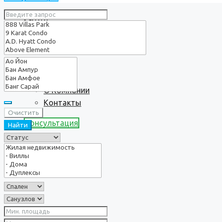
Услуги
О нас
О Компании
Контакты
Очистить
Консультация
Найти