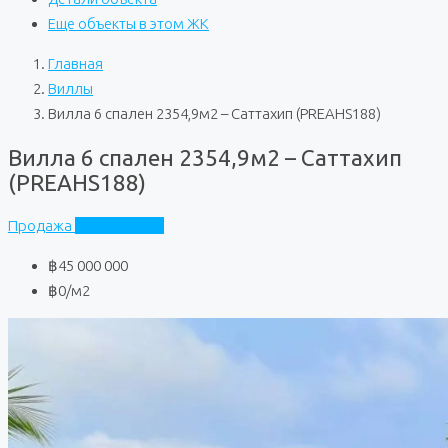
Еще объекты в этом ЖК
Главная
Виллы
Вилла 6 спален 2354,9м2 – Саттахип (PREAHS188)
Вилла 6 спален 2354,9м2 – Саттахип
(PREAHS188)
Продажа
Частный дом
฿45 000 000
฿0
/м2