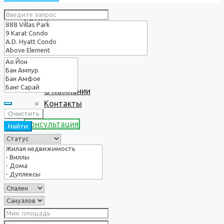
Услуги
О нас
О Компании
Контакты
Очистить
Консультация
Найти