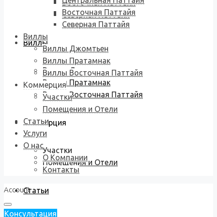
Центральная Паттайя
Восточная Паттайя
Восточная Паттайя
Северная Паттайя
Северная Паттайя
Виллы
Виллы
Виллы Джомтьен
Виллы Пратамнак
Виллы Джомтьен
Виллы Восточная Паттайя
Виллы Пратамнак
Коммерция
Виллы Восточная Паттайя
Участки
Помещения и Отели
Статьи
Коммерция
Услуги
О нас
Участки
О Компании
Помещения и Отели
Контакты
Account
Статьи
Консультация