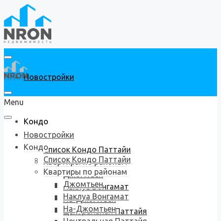
Новостройки
Menu
Кондо
Новостройки
Кондо
Список Кондо Паттайи
Список Кондо Паттайи
Квартиры по районам
Квартиры по районам
Джомтьен
Джомтьен
Наклуа Вонгамат
Наклуа Вонгамат
На-Джомтьен
На-Джомтьен
Центральная Паттайя