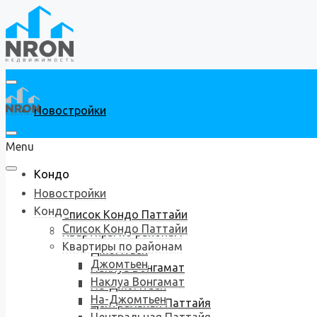
Новостройки
Menu
Кондо
Новостройки
Кондо
Список Кондо Паттайи
Список Кондо Паттайи
Квартиры по районам
Квартиры по районам
Джомтьен
Джомтьен
Наклуа Вонгамат
Наклуа Вонгамат
На-Джомтьен
На-Джомтьен
Центральная Паттайя