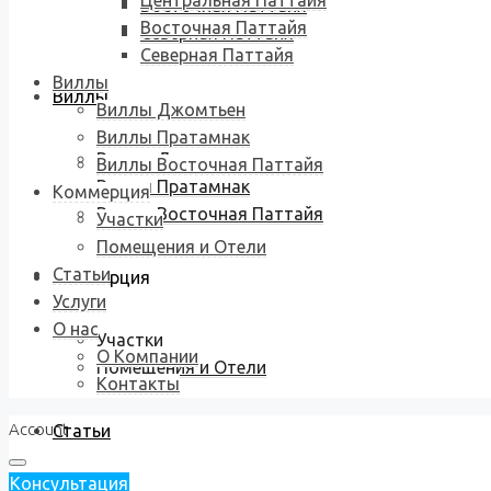
Центральная Паттайя
Восточная Паттайя
Восточная Паттайя
Северная Паттайя
Северная Паттайя
Виллы
Виллы
Виллы Джомтьен
Виллы Пратамнак
Виллы Джомтьен
Виллы Восточная Паттайя
Виллы Пратамнак
Коммерция
Виллы Восточная Паттайя
Участки
Помещения и Отели
Статьи
Коммерция
Услуги
О нас
Участки
О Компании
Помещения и Отели
Контакты
Account
Статьи
Консультация