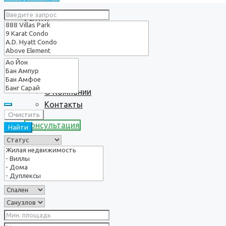
Услуги
О нас
О Компании
Контакты
Очистить
Консультация
Найти