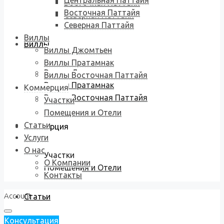
Центральная Паттайя
Восточная Паттайя
Восточная Паттайя
Северная Паттайя
Северная Паттайя
Виллы
Виллы
Виллы Джомтьен
Виллы Пратамнак
Виллы Джомтьен
Виллы Восточная Паттайя
Виллы Пратамнак
Коммерция
Виллы Восточная Паттайя
Участки
Помещения и Отели
Статьи
Коммерция
Услуги
О нас
Участки
О Компании
Помещения и Отели
Контакты
Account
Статьи
Консультация