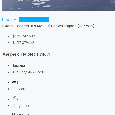
Продажа
Sri Panwa Lagoon
Вилла 5 спален 670м2 – Sri Panwa Lagoon (IDP7915)
฿105 242 632
฿157 079
/м2
Характеристики
Виллы
Тип недвижимости
5
Спален
7
Санузлов