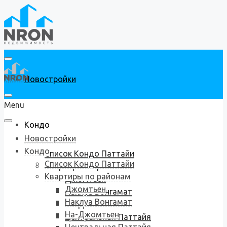
Новостройки
Menu
Кондо
Новостройки
Кондо
Список Кондо Паттайи
Список Кондо Паттайи
Квартиры по районам
Квартиры по районам
Джомтьен
Джомтьен
Наклуа Вонгамат
Наклуа Вонгамат
На-Джомтьен
На-Джомтьен
Центральная Паттайя