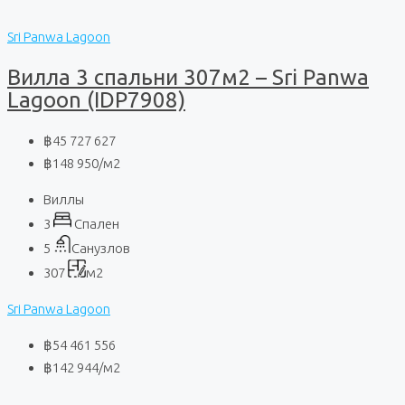
Sri Panwa Lagoon
Вилла 3 спальни 307м2 – Sri Panwa
Lagoon (IDP7908)
฿45 727 627
฿148 950
/м2
Виллы
3
Спален
5
Санузлов
307
м2
Sri Panwa Lagoon
฿54 461 556
฿142 944
/м2