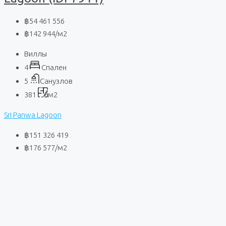
฿54 461 556
฿142 944
/м2
Виллы
4
Спален
5
Санузлов
381
м2
Sri Panwa Lagoon
฿151 326 419
฿176 577
/м2