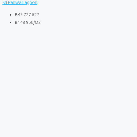
Sri Panwa Lagoon
฿45 727 627
฿148 950
/м2