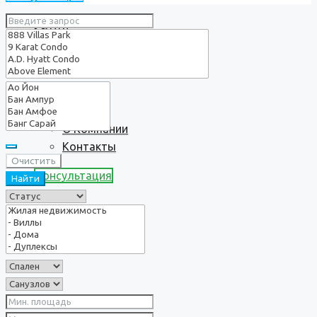
Услуги
О нас
О Компании
Контакты
Очистить
Консультация
Найти