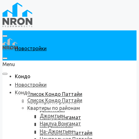
Новостройки
Menu
Кондо
Новостройки
Кондо
Список Кондо Паттайи
Список Кондо Паттайи
Квартиры по районам
Квартиры по районам
Джомтьен
Джомтьен
Наклуа Вонгамат
Наклуа Вонгамат
На-Джомтьен
На-Джомтьен
Центральная Паттайя