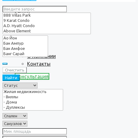
Услуги
О нас
О Компании
Контакты
Очистить
Консультация
Найти