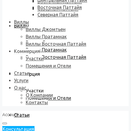
Центральная Паттайя
Восточная Паттайя
Восточная Паттайя
Северная Паттайя
Северная Паттайя
Виллы
Виллы
Виллы Джомтьен
Виллы Пратамнак
Виллы Джомтьен
Виллы Восточная Паттайя
Виллы Пратамнак
Коммерция
Виллы Восточная Паттайя
Участки
Помещения и Отели
Статьи
Коммерция
Услуги
О нас
Участки
О Компании
Помещения и Отели
Контакты
Account
Статьи
Консультация