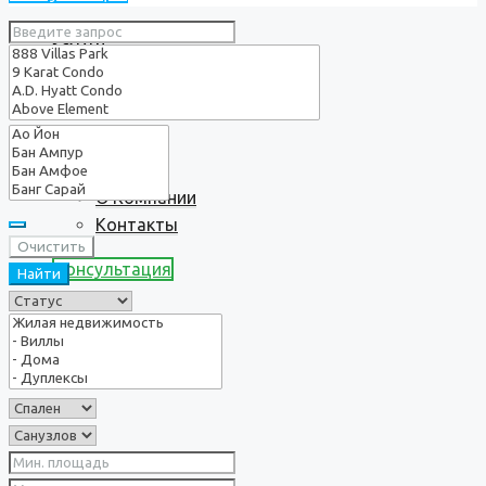
Услуги
О нас
О Компании
Контакты
Очистить
Консультация
Найти