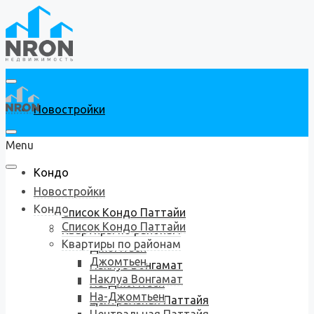
Новостройки
Menu
Кондо
Новостройки
Кондо
Список Кондо Паттайи
Список Кондо Паттайи
Квартиры по районам
Квартиры по районам
Джомтьен
Джомтьен
Наклуа Вонгамат
Наклуа Вонгамат
На-Джомтьен
На-Джомтьен
Центральная Паттайя