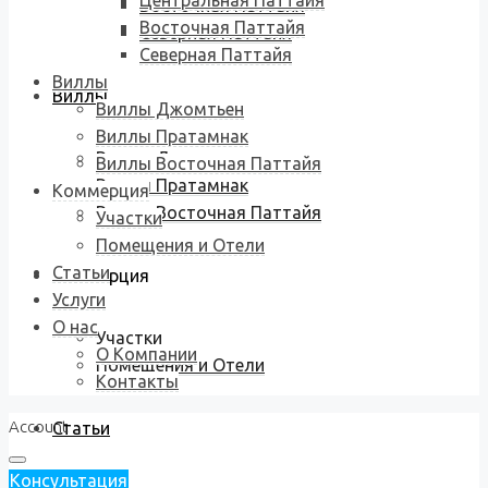
Центральная Паттайя
Восточная Паттайя
Восточная Паттайя
Северная Паттайя
Северная Паттайя
Виллы
Виллы
Виллы Джомтьен
Виллы Пратамнак
Виллы Джомтьен
Виллы Восточная Паттайя
Виллы Пратамнак
Коммерция
Виллы Восточная Паттайя
Участки
Помещения и Отели
Статьи
Коммерция
Услуги
О нас
Участки
О Компании
Помещения и Отели
Контакты
Account
Статьи
Консультация