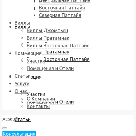
Центральная Паттайя
Восточная Паттайя
Восточная Паттайя
Северная Паттайя
Северная Паттайя
Виллы
Виллы
Виллы Джомтьен
Виллы Пратамнак
Виллы Джомтьен
Виллы Восточная Паттайя
Виллы Пратамнак
Коммерция
Виллы Восточная Паттайя
Участки
Помещения и Отели
Статьи
Коммерция
Услуги
О нас
Участки
О Компании
Помещения и Отели
Контакты
Account
Статьи
Консультация