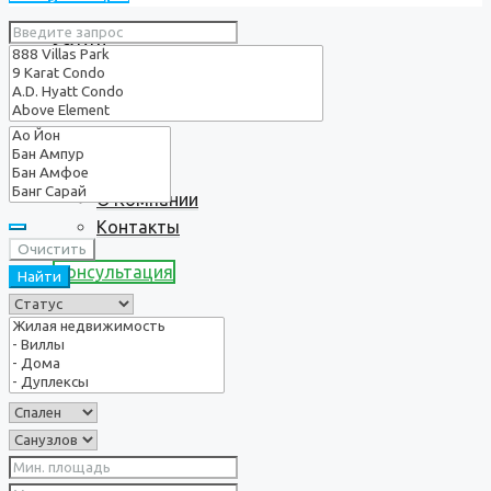
Услуги
О нас
О Компании
Контакты
Очистить
Консультация
Найти