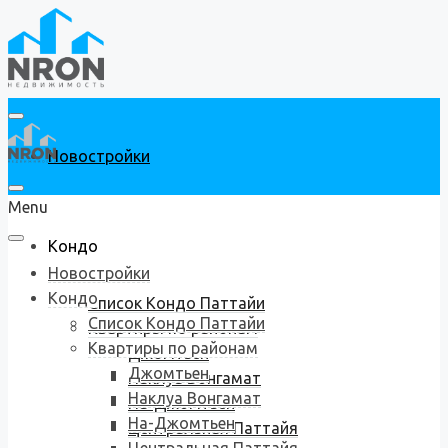
Новостройки
Menu
Кондо
Новостройки
Кондо
Список Кондо Паттайи
Список Кондо Паттайи
Квартиры по районам
Квартиры по районам
Джомтьен
Джомтьен
Наклуа Вонгамат
Наклуа Вонгамат
На-Джомтьен
На-Джомтьен
Центральная Паттайя