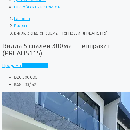
Еще объекты в этом ЖК
Главная
Виллы
Вилла 5 спален 300м2 – Теппразит (PREAHS115)
Вилла 5 спален 300м2 – Теппразит
(PREAHS115)
Продажа
Частный дом
฿20 500 000
฿68 333
/м2