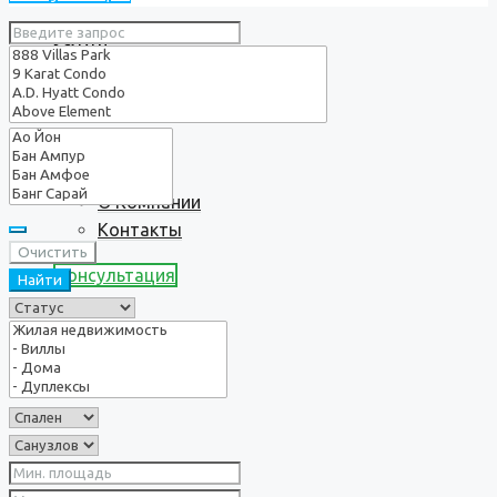
Услуги
О нас
О Компании
Контакты
Очистить
Консультация
Найти