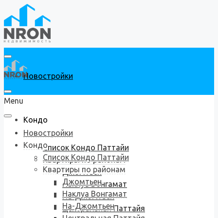
Новостройки
Menu
Кондо
Новостройки
Кондо
Список Кондо Паттайи
Список Кондо Паттайи
Квартиры по районам
Квартиры по районам
Джомтьен
Джомтьен
Наклуа Вонгамат
Наклуа Вонгамат
На-Джомтьен
На-Джомтьен
Центральная Паттайя