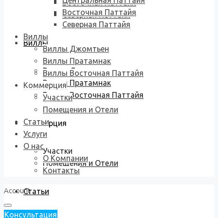
Центральная Паттайя
Восточная Паттайя
Восточная Паттайя
Северная Паттайя
Северная Паттайя
Виллы
Виллы
Виллы Джомтьен
Виллы Пратамнак
Виллы Джомтьен
Виллы Восточная Паттайя
Виллы Пратамнак
Коммерция
Виллы Восточная Паттайя
Участки
Помещения и Отели
Статьи
Коммерция
Услуги
О нас
Участки
О Компании
Помещения и Отели
Контакты
Account
Статьи
Консультация