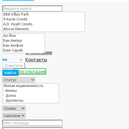
Услуги
О нас
О Компании
Контакты
Очистить
Консультация
Найти