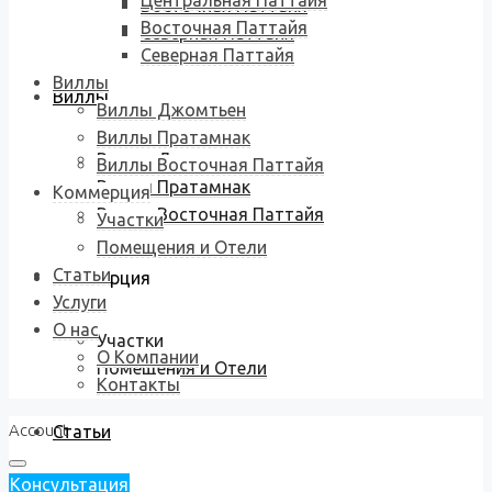
Центральная Паттайя
Восточная Паттайя
Восточная Паттайя
Северная Паттайя
Северная Паттайя
Виллы
Виллы
Виллы Джомтьен
Виллы Пратамнак
Виллы Джомтьен
Виллы Восточная Паттайя
Виллы Пратамнак
Коммерция
Виллы Восточная Паттайя
Участки
Помещения и Отели
Статьи
Коммерция
Услуги
О нас
Участки
О Компании
Помещения и Отели
Контакты
Account
Статьи
Консультация