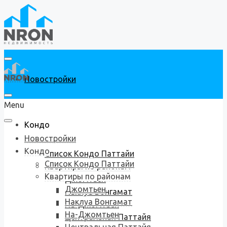
Новостройки
Menu
Кондо
Новостройки
Кондо
Список Кондо Паттайи
Список Кондо Паттайи
Квартиры по районам
Квартиры по районам
Джомтьен
Джомтьен
Наклуа Вонгамат
Наклуа Вонгамат
На-Джомтьен
На-Джомтьен
Центральная Паттайя