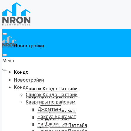
Новостройки
Menu
Кондо
Новостройки
Кондо
Список Кондо Паттайи
Список Кондо Паттайи
Квартиры по районам
Квартиры по районам
Джомтьен
Джомтьен
Наклуа Вонгамат
Наклуа Вонгамат
На-Джомтьен
На-Джомтьен
Центральная Паттайя