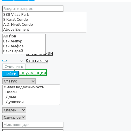
Услуги
О нас
О Компании
Контакты
Очистить
Консультация
Найти