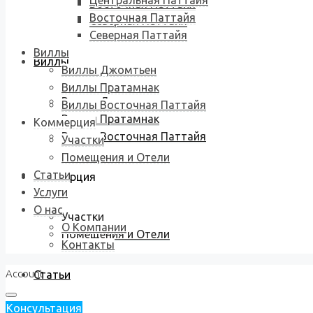
Центральная Паттайя
Восточная Паттайя
Восточная Паттайя
Северная Паттайя
Северная Паттайя
Виллы
Виллы
Виллы Джомтьен
Виллы Пратамнак
Виллы Джомтьен
Виллы Восточная Паттайя
Виллы Пратамнак
Коммерция
Виллы Восточная Паттайя
Участки
Помещения и Отели
Статьи
Коммерция
Услуги
О нас
Участки
О Компании
Помещения и Отели
Контакты
Account
Статьи
Консультация