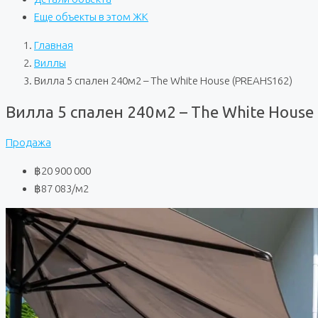
Еще объекты в этом ЖК
Главная
Виллы
Вилла 5 спален 240м2 – The White House (PREAHS162)
Вилла 5 спален 240м2 – The White House
Продажа
฿20 900 000
฿87 083
/м2